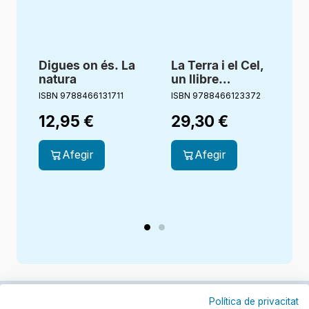
Digues on és. La
La Terra i el Cel,
A
natura
un llibre
I
interactiu
ISBN 9788466131711
ISBN 9788466123372
12,95
€
29,30
€
Afegir
Afegir
Política de privacitat