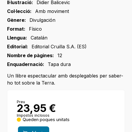
Il·lustració:
Didier Balicevic
Col·lecció:
Amb moviment
Gènere:
Divulgación
Format:
Físico
Llengua:
Catalán
Editorial:
Editorial Cruilla S.A. (ES)
Nombre de pàgines:
12
Enquadernació:
Tapa dura
Un llibre espectacular amb desplegables per saber-
ho tot sobre la Terra.
Preu
23,95
€
Impostos inclosos
Queden poques unitats