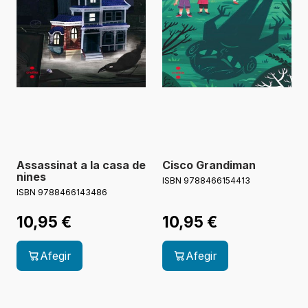
Assassinat a la casa de
Cisco Grandiman
nines
ISBN 9788466154413
ISBN 9788466143486
10,95
€
10,95
€
Afegir
Afegir