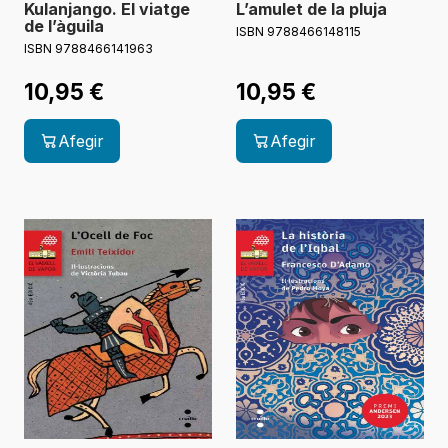
Kulanjango. El viatge
L’amulet de la pluja
de l’àguila
ISBN 9788466148115
ISBN 9788466141963
10,95
€
10,95
€
Afegir
Afegir