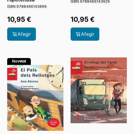
ISBN 9788466143929
ISBN 9788466143899
10,95
€
10,95
€
Afegir
Afegir
Novetat