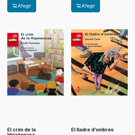
Afegir
Afegir
El crim de la
El lladre d’ombres
Hipotenusa