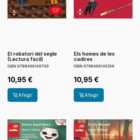
El robatori del segle
Els homes de les
(Lectura fàcil)
cadires
ISBN 9788466149709
ISBN 9788466140256
10,95
€
10,95
€
Afegir
Afegir