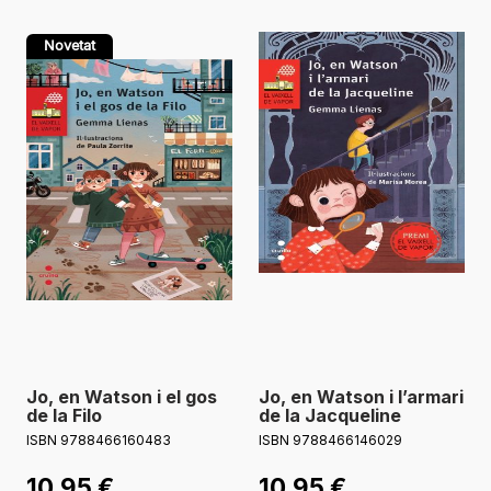
Novetat
Jo, en Watson i el gos
Jo, en Watson i l’armari
de la Filo
de la Jacqueline
ISBN 9788466160483
ISBN 9788466146029
10,95
€
10,95
€