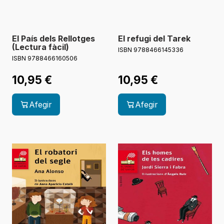
El País dels Rellotges
El refugi del Tarek
(Lectura fàcil)
ISBN 9788466145336
ISBN 9788466160506
10,95
€
10,95
€
Afegir
Afegir