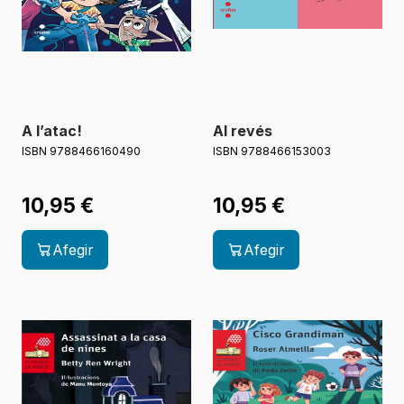
A l’atac!
Al revés
ISBN 9788466160490
ISBN 9788466153003
10,95
€
10,95
€
Afegir
Afegir