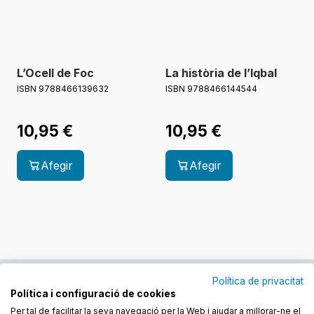
L’Ocell de Foc
La història de l’Iqbal
ISBN 9788466139632
ISBN 9788466144544
10,95
€
10,95
€
Afegir
Afegir
Política de privacitat
Política i configuració de cookies
Junts cuidem l'educació
Per tal de facilitar la seva navegació per la Web i ajudar a millorar-ne el