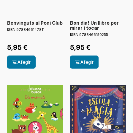
Benvinguts al Poni Club
Bon dia! Un llibre per
mirar i tocar
ISBN 9788466147811
ISBN 9788466150255
5,95
€
5,95
€
Afegir
Afegir