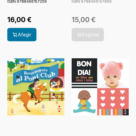
ISBN 9788466157209
ISBN 9788466147866
16,00
€
15,00
€
Afegir
Esgotat