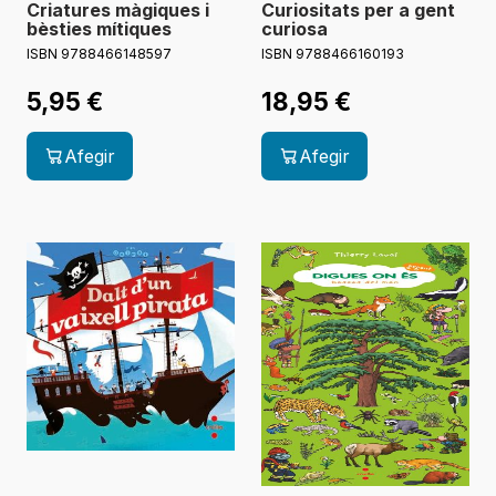
Criatures màgiques i
Curiositats per a gent
bèsties mítiques
curiosa
ISBN 9788466148597
ISBN 9788466160193
5,95
€
18,95
€
Afegir
Afegir