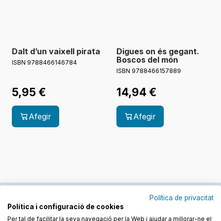
Dalt d’un vaixell pirata
Digues on és gegant.
Boscos del món
ISBN 9788466146784
ISBN 9788466157889
5,95
€
14,94
€
Afegir
Afegir
Política de privacitat
Política i configuració de cookies
Junts cuidem l'educació
Per tal de facilitar la seva navegació per la Web i ajudar a millorar-ne el