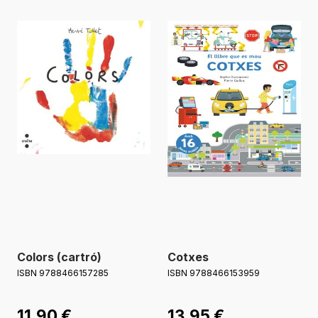
Colors (cartró)
Cotxes
ISBN 9788466157285
ISBN 9788466153959
11,90
€
13,95
€