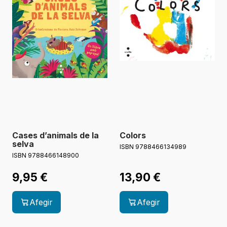
Cases d’animals de la
Colors
selva
ISBN 9788466134989
ISBN 9788466148900
9,95
€
13,90
€
Afegir
Afegir