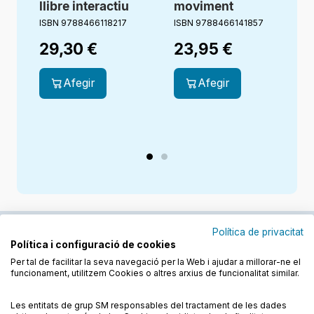
llibre interactiu
moviment
ISBN 9788466118217
ISBN 9788466141857
I
29,30
€
23,95
€
Afegir
Afegir
Política de privacitat
Política i configuració de cookies
Junts cuidem l'educació
Per tal de facilitar la seva navegació per la Web i ajudar a millorar-ne el
funcionament, utilitzem Cookies o altres arxius de funcionalitat similar.
Descobreix els llibres a les llengües cooficials
Les entitats de grup SM responsables del tractament de les dades