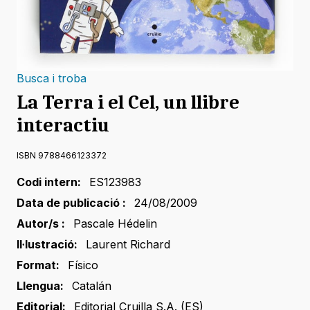
Busca i troba
La Terra i el Cel, un llibre
interactiu
ISBN 9788466123372
Codi intern:
ES123983
Data de publicació :
24/08/2009
Autor/s :
Pascale Hédelin
Il·lustració:
Laurent Richard
Format:
Físico
Llengua:
Catalán
Editorial:
Editorial Cruilla S.A. (ES)