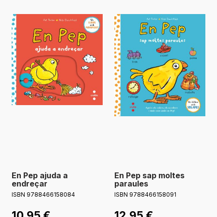
En Pep ajuda a
En Pep sap moltes
endreçar
paraules
ISBN 9788466158084
ISBN 9788466158091
10,95
€
12,95
€