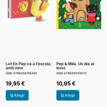
Lot En Pep va a l’escola
Pep & Mila. Un dia al
amb nino
bosc
ISBN 9788466158466
ISBN 9788466158312
19,95
€
10,95
€
Afegir
Afegir