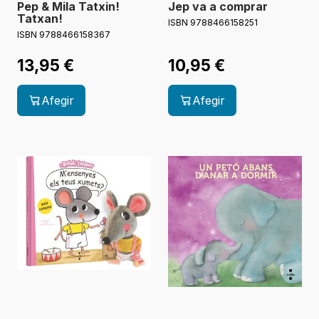
Pep & Mila Tatxin!
Jep va a comprar
Tatxan!
ISBN 9788466158251
ISBN 9788466158367
13,95
€
10,95
€
Afegir
Afegir