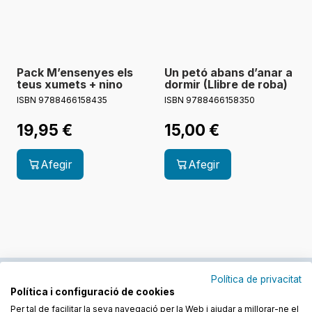
Pack M’ensenyes els
Un petó abans d’anar a
teus xumets + nino
dormir (Llibre de roba)
ISBN 9788466158435
ISBN 9788466158350
19,95
€
15,00
€
Afegir
Afegir
Política de privacitat
Política i configuració de cookies
Junts cuidem l'educació
Per tal de facilitar la seva navegació per la Web i ajudar a millorar-ne el