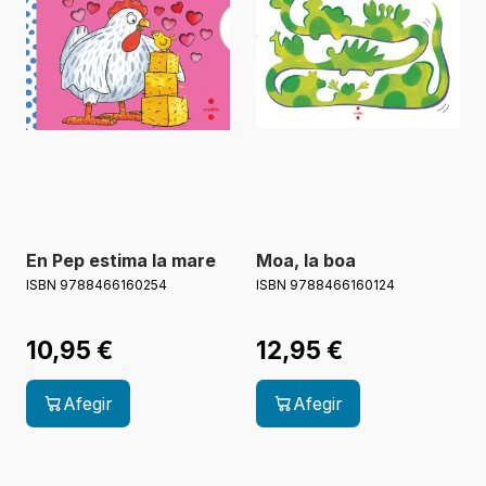
En Pep estima la mare
Moa, la boa
ISBN 9788466160254
ISBN 9788466160124
10,95
€
12,95
€
Afegir
Afegir