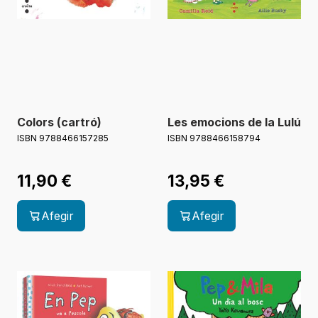
Colors (cartró)
Les emocions de la Lulú
ISBN 9788466157285
ISBN 9788466158794
11,90
€
13,95
€
Afegir
Afegir