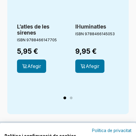
L’atles de les
Il·luminatles
sirenes
ISBN 9788466145053
ISBN 9788466147705
I
5,95
€
9,95
€
Afegir
Afegir
Política de privacitat