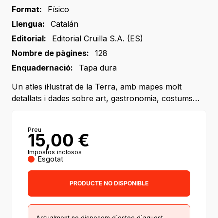
Format:
Físico
Llengua:
Catalán
Editorial:
Editorial Cruilla S.A. (ES)
Nombre de pàgines:
128
Enquadernació:
Tapa dura
Un atles il·lustrat de la Terra, amb mapes molt
detallats i dades sobre art, gastronomia, costums…
Preu
15,00
€
Impostos inclosos
Esgotat
PRODUCTE NO DISPONIBLE
Actualment no disposem d´estoc d´aquest