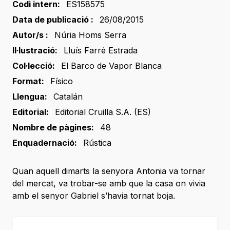
Codi intern:
ES158575
Data de publicació :
26/08/2015
Autor/s :
Núria Homs Serra
Il·lustració:
Lluís Farré Estrada
Col·lecció:
El Barco de Vapor Blanca
Format:
Físico
Llengua:
Catalán
Editorial:
Editorial Cruilla S.A. (ES)
Nombre de pàgines:
48
Enquadernació:
Rústica
Quan aquell dimarts la senyora Antonia va tornar
del mercat, va trobar-se amb que la casa on vivia
amb el senyor Gabriel s’havia tornat boja.