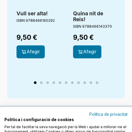
Vull ser alta!
Quina nit de
E
Reis!
ISBN 9788466160292
ISBN 9788466143370
I
9,50
€
9,50
€
Afegir
Afegir
Política de privacitat
Política i configuració de cookies
Junts cuidem l'educació
Per tal de facilitar la seva navegació per la Web i ajudar a millorar-ne el
funcionament, utilitzem Cookies o altres arxius de funcionalitat similar.