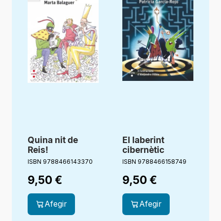
Quina nit de
El laberint
E
Reis!
cibernètic
I
ISBN 9788466143370
ISBN 9788466158749
9,50
€
9,50
€
Afegir
Afegir