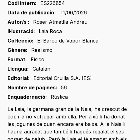
Codi intern:
ES226854
Data de publicació :
11/06/2026
Autor/s :
Roser Atmetlla Andreu
Il·lustració:
Laia Roca
Col·lecció:
El Barco de Vapor Blanca
Gènere:
Realismo
Format:
Físico
Llengua:
Catalán
Editorial:
Editorial Cruilla S.A. (ES)
Nombre de pàgines:
56
Enquadernació:
Rústica
La Laia, la germana gran de la Naia, ha crescut de
cop i ja no vol jugar amb ella. Per això li ha donat
les joguines de quan encara era baixa. A la Naia li
hauria agradat que també li hagués regalat el seu
gosset de peluix. Però la Laia el té amagat amb els