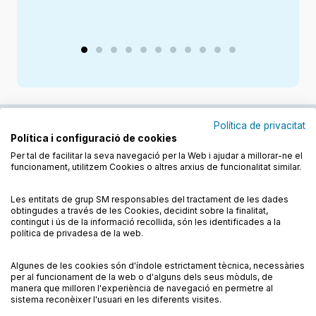
Política de privacitat
Política i configuració de cookies
Junts cuidem l'educació
Per tal de facilitar la seva navegació per la Web i ajudar a millorar-ne el
funcionament, utilitzem Cookies o altres arxius de funcionalitat similar.
Descobreix els llibres a les llengües cooficials
Les entitats de grup SM responsables del tractament de les dades
obtingudes a través de les Cookies, decidint sobre la finalitat,
contingut i ús de la informació recollida, són les identificades a la
política de privadesa de la web.
Algunes de les cookies són d'índole estrictament tècnica, necessàries
Condicions de compra
Condicions d’ús
per al funcionament de la web o d'alguns dels seus mòduls, de
Vull ser alta!
Política de cookies
Política de privadesa
FAQs
manera que milloren l'experiència de navegació en permetre al
9,50
€
sistema reconèixer l'usuari en les diferents visites.
Contacte