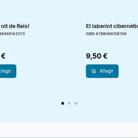
nit de Reis!
El laberint cibernèti
88466143370
ISBN 9788466158749
0
€
9,50
€
fegir
Afegir