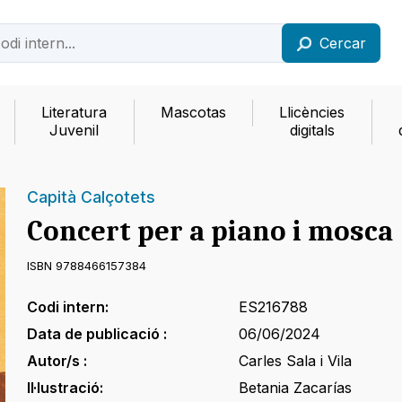
Cercar
Literatura
Mascotas
Llicències
Juvenil
digitals
Capità Calçotets
Concert per a piano i mosca
ISBN 9788466157384
Codi intern:
ES216788
Data de publicació :
06/06/2024
Autor/s :
Carles Sala i Vila
Il·lustració:
Betania Zacarías