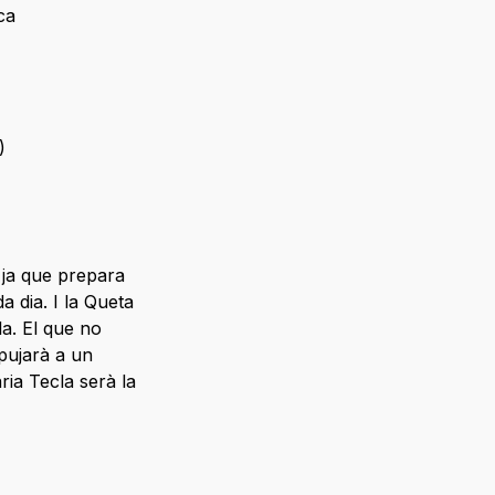
ca
)
 ja que prepara
a dia. I la Queta
la. El que no
pujarà a un
ria Tecla serà la