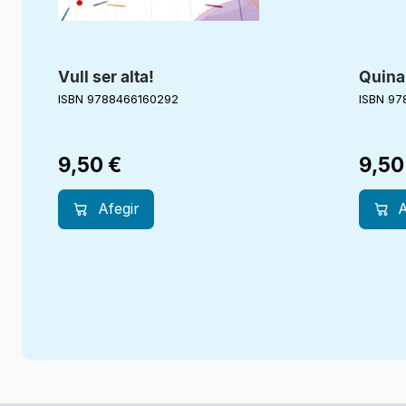
Vull ser alta!
Quina 
ISBN 9788466160292
ISBN 97
9,50
€
9,5
Afegir
A