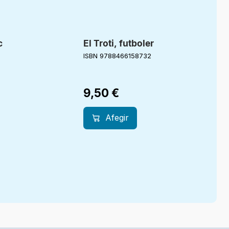
c
El Troti, futboler
ISBN 9788466158732
9,50
€
Afegir