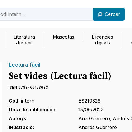
Cercar
Literatura
Mascotas
Llicències
Juvenil
digitals
Lectura fàcil
Set vides (Lectura fàcil)
ISBN 9788466153683
Codi intern:
ES210326
Data de publicació :
15/09/2022
Autor/s :
Ana Guerrero
,
Andrés 
Il·lustració:
Andrés Guerrero