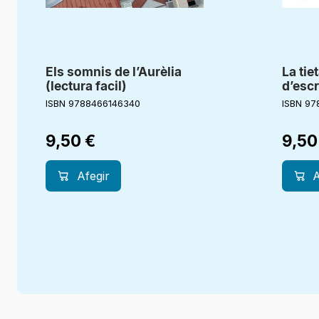
Els somnis de l’Aurèlia
La tie
(lectura facil)
d’escr
ISBN 9788466146340
ISBN 97
9,50
€
9,5
Afegir
A