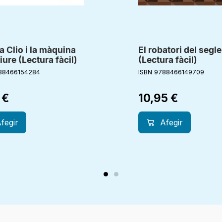
ta Clio i la màquina
El robatori del segle
iure (Lectura fàcil)
(Lectura fàcil)
88466154284
ISBN 9788466149709
0
€
10,95
€
fegir
Afegir