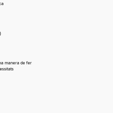
ca
)
una manera de fer
essitats