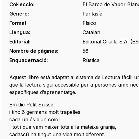
Col·lecció:
El Barco de Vapor Blan
Gènere:
Fantasía
Format:
Físico
Llengua:
Catalán
Editorial:
Editorial Cruilla S.A. (ES
Nombre de pàgines:
56
Enquadernació:
Rústica
Aquest llibre està adaptat al sistema de Lectura fàcil: 
que la lectura sigui accessible per a persones amb nec
específiques d’aprenentatge.
Em dic Petit Suisse
i tinc 6 germans molt trapelles,
cada un és d’un color .
I tot i que vam néixer tots a la mateixa granja,
cadascú ha tingut una vida molt diferent.