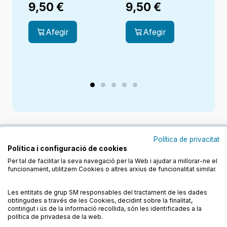
9,50
€
9,50
€
Afegir
Afegir
Política de privacitat
Política i configuració de cookies
Junts cuidem l'educació
Per tal de facilitar la seva navegació per la Web i ajudar a millorar-ne el
funcionament, utilitzem Cookies o altres arxius de funcionalitat similar.
Descobreix els llibres a les llengües cooficials
Les entitats de grup SM responsables del tractament de les dades
obtingudes a través de les Cookies, decidint sobre la finalitat,
contingut i ús de la informació recollida, són les identificades a la
política de privadesa de la web.