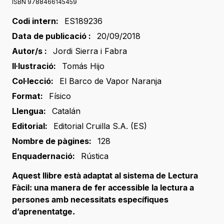
ISBN 9788466145459
Codi intern:
ES189236
Data de publicació :
20/09/2018
Autor/s :
Jordi Sierra i Fabra
Il·lustració:
Tomás Hijo
Col·lecció:
El Barco de Vapor Naranja
Format:
Físico
Llengua:
Catalán
Editorial:
Editorial Cruilla S.A. (ES)
Nombre de pàgines:
128
Enquadernació:
Rústica
Aquest llibre està adaptat al sistema de Lectura
Fàcil: una manera de fer accessible la lectura a
persones amb necessitats específiques
d’aprenentatge.