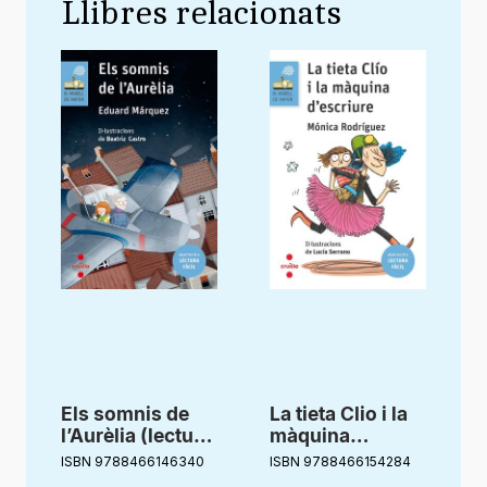
Llibres relacionats
Els somnis de
La tieta Clio i la
l’Aurèlia (lectura
màquina
(
facil)
d’escriure
ISBN 9788466146340
ISBN 9788466154284
I
(Lectura fàcil)