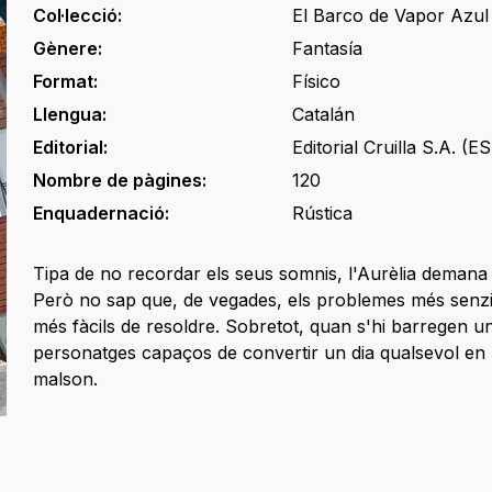
Col·lecció:
El Barco de Vapor Azul
Gènere:
Fantasía
Format:
Físico
Llengua:
Catalán
Editorial:
Editorial Cruilla S.A. (ES
Nombre de pàgines:
120
Enquadernació:
Rústica
Tipa de no recordar els seus somnis, l'Aurèlia demana 
Però no sap que, de vegades, els problemes més senzil
més fàcils de resoldre. Sobretot, quan s'hi barregen u
personatges capaços de convertir un dia qualsevol en 
malson.