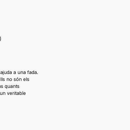
)
ajuda a una fada.
ls no són els
ns quants
un veritable