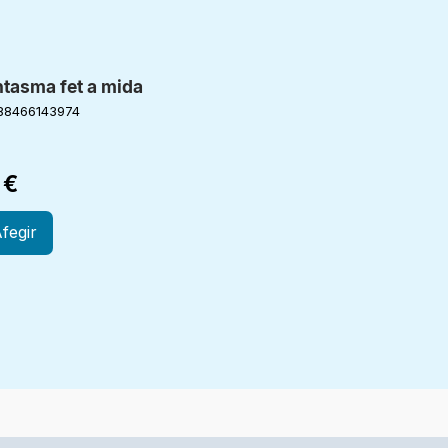
ntasma fet a mida
88466143974
0
€
fegir