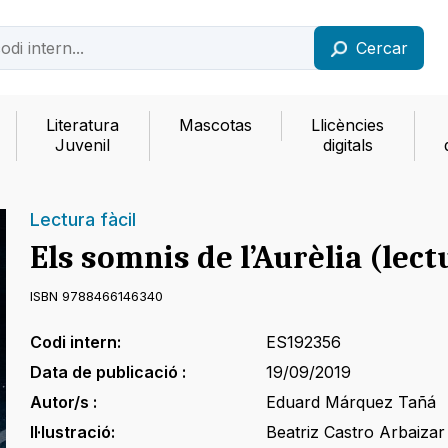
Cercar
Literatura
Mascotas
Llicències
Juvenil
digitals
Lectura fàcil
Els somnis de l’Aurèlia (lectu
ISBN 9788466146340
Codi intern:
ES192356
Data de publicació :
19/09/2019
Autor/s :
Eduard Márquez Tañá
Il·lustració:
Beatriz Castro Arbaizar