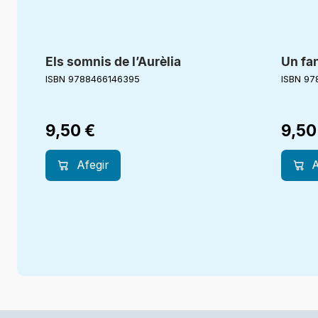
Els somnis de l’Aurèlia
Un fa
ISBN 9788466146395
ISBN 97
9,50
€
9,5
Afegir
A