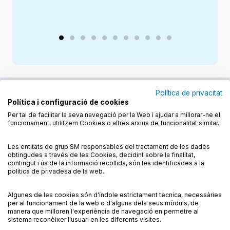
Política de privacitat
Política i configuració de cookies
Junts cuidem l'educació
Per tal de facilitar la seva navegació per la Web i ajudar a millorar-ne el
funcionament, utilitzem Cookies o altres arxius de funcionalitat similar.
Descobreix els llibres a les llengües cooficials
Les entitats de grup SM responsables del tractament de les dades
obtingudes a través de les Cookies, decidint sobre la finalitat,
contingut i ús de la informació recollida, són les identificades a la
política de privadesa de la web.
Algunes de les cookies són d'índole estrictament tècnica, necessàries
Condicions de compra
Condicions d’ús
per al funcionament de la web o d'alguns dels seus mòduls, de
Política de cookies
Política de privadesa
FAQs
manera que milloren l'experiència de navegació en permetre al
sistema reconèixer l'usuari en les diferents visites.
Contacte