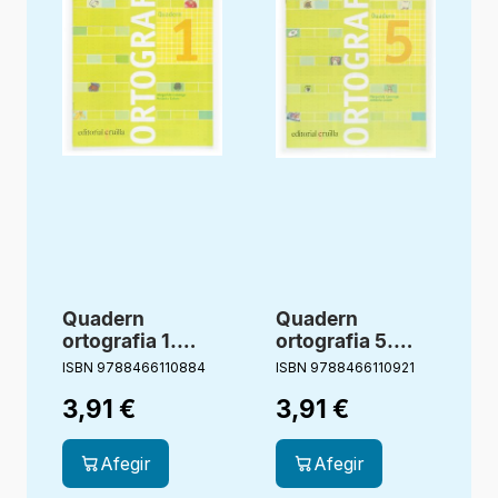
Quadern
Quadern
ortografia 1.
ortografia 5.
Llengua catalana
Llengua catalana
ISBN 9788466110884
ISBN 9788466110921
I
3,91
€
3,91
€
Afegir
Afegir