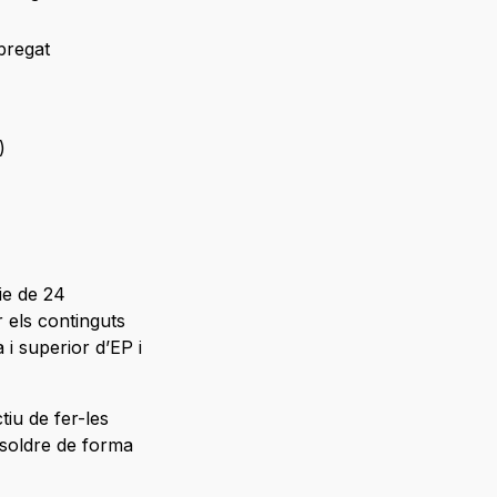
bregat
)
ie de 24
 els continguts
 i superior d’EP i
tiu de fer-les
resoldre de forma