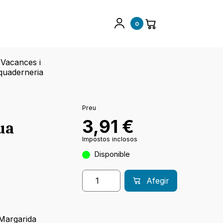
0
Vacances i
quaderneria
Preu
3,91
€
ua
Impostos inclosos
Disponible
Afegir
Margarida