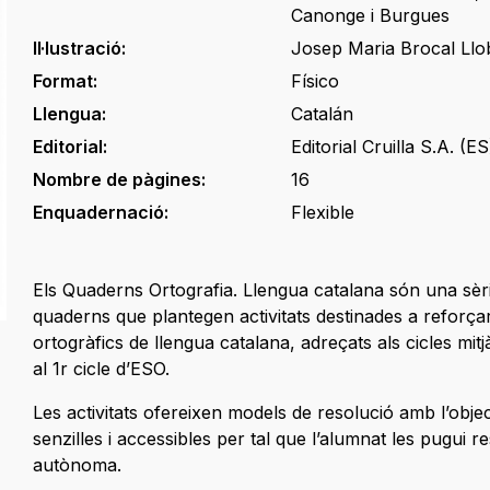
Canonge i Burgues
Il·lustració:
Josep Maria Brocal Llo
Format:
Físico
Llengua:
Catalán
Editorial:
Editorial Cruilla S.A. (ES
Nombre de pàgines:
16
Enquadernació:
Flexible
Els Quaderns Ortografia. Llengua catalana són una sèr
quaderns que plantegen activitats destinades a reforçar
ortogràfics de llengua catalana, adreçats als cicles mitjà
al 1r cicle d’ESO.
Les activitats ofereixen models de resolució amb l’objec
senzilles i accessibles per tal que l’alumnat les pugui 
autònoma.