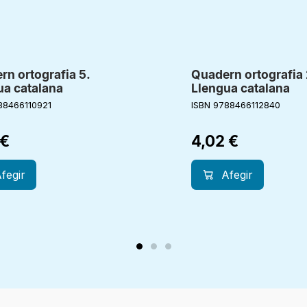
rn ortografia 5.
Quadern ortografia 
ua catalana
Llengua catalana
88466110921
ISBN 9788466112840
€
4,02
€
fegir
Afegir