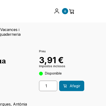
0
Vacances i
quaderneria
Preu
3,91
€
ua
Impostos inclosos
Disponible
Afegir
urgues
,
Antònia