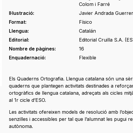
Colom i Farré
Il·lustració:
Javier Andrada Guerre
Format:
Físico
Llengua:
Catalán
Editorial:
Editorial Cruilla S.A. (ES
Nombre de pàgines:
16
Enquadernació:
Flexible
Els Quaderns Ortografia. Llengua catalana són una sèr
quaderns que plantegen activitats destinades a reforçar
ortogràfics de llengua catalana, adreçats als cicles mitjà
al 1r cicle d’ESO.
Les activitats ofereixen models de resolució amb l’objec
senzilles i accessibles per tal que l’alumnat les pugui 
autònoma.