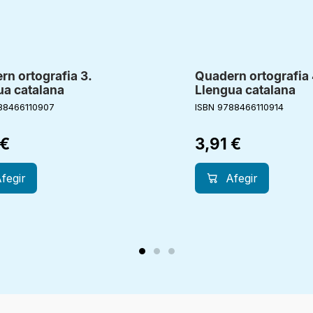
rn ortografia 3.
Quadern ortografia 
ua catalana
Llengua catalana
88466110907
ISBN 9788466110914
€
3,91
€
fegir
Afegir