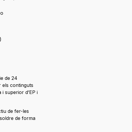
ro
)
ie de 24
 els continguts
 i superior d’EP i
tiu de fer-les
resoldre de forma