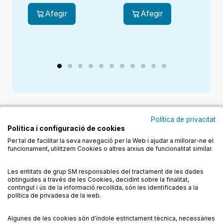
Afegir
Afegir
Política de privacitat
Política i configuració de cookies
Junts cuidem l'educació
Per tal de facilitar la seva navegació per la Web i ajudar a millorar-ne el
funcionament, utilitzem Cookies o altres arxius de funcionalitat similar.
Descobreix els llibres a les llengües cooficials
Les entitats de grup SM responsables del tractament de les dades
obtingudes a través de les Cookies, decidint sobre la finalitat,
contingut i ús de la informació recollida, són les identificades a la
política de privadesa de la web.
Algunes de les cookies són d'índole estrictament tècnica, necessàries
Condicions de compra
Condicions d’ús