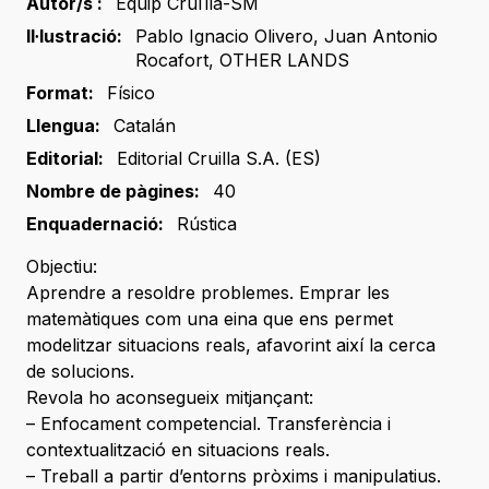
Autor/s :
Equip Cruïlla-SM
Il·lustració:
Pablo Ignacio Olivero
,
Juan Antonio
Rocafort
,
OTHER LANDS
Format:
Físico
Llengua:
Catalán
Editorial:
Editorial Cruilla S.A. (ES)
Nombre de pàgines:
40
Enquadernació:
Rústica
Objectiu:
Aprendre a resoldre problemes. Emprar les
matemàtiques com una eina que ens permet
modelitzar situacions reals, afavorint així la cerca
de solucions.
Revola ho aconsegueix mitjançant:
– Enfocament competencial. Transferència i
contextualització en situacions reals.
– Treball a partir d’entorns pròxims i manipulatius.