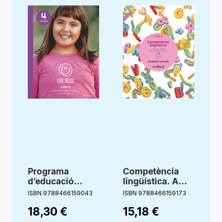
Programa
Competència
d’educació
lingüística. A
emocional. 4
prova 6.
ISBN 9788466159043
ISBN 9788466159173
I
Primària. Look
Ortografía
18,30
€
15,18
€
Inside. Cruilla
catalana. 6
Primària