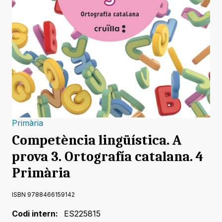
Primària
Competència lingüística. A
prova 3. Ortografía catalana. 4
Primària
ISBN 9788466159142
Codi intern:
ES225815