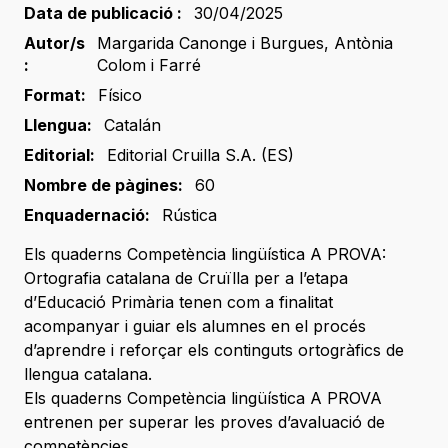
Data de publicació :
30/04/2025
Autor/s
Margarida Canonge i Burgues
,
Antònia
:
Colom i Farré
Format:
Físico
Llengua:
Catalán
Editorial:
Editorial Cruilla S.A. (ES)
Nombre de pàgines:
60
Enquadernació:
Rústica
Els quaderns Competència lingüística A PROVA:
Ortografia catalana de Cruïlla per a l’etapa
d’Educació Primària tenen com a finalitat
acompanyar i guiar els alumnes en el procés
d’aprendre i reforçar els continguts ortogràfics de
llengua catalana.
Els quaderns Competència lingüística A PROVA
entrenen per superar les proves d’avaluació de
competències.