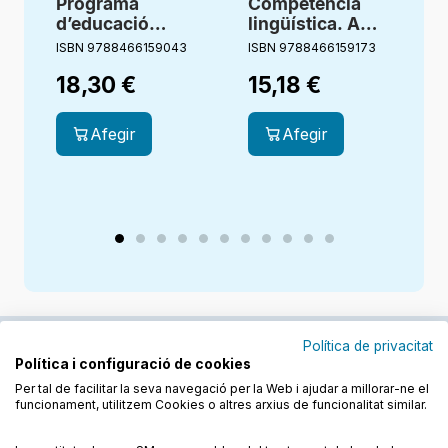
Programa
Competència
d’educació
lingüística. A
emocional. 4
prova 6.
ISBN 9788466159043
ISBN 9788466159173
I
Primària. Look
Ortografía
18,30
€
15,18
€
Inside. Cruilla
catalana. 6
Primària
Afegir
Afegir
Política de privacitat
Política i configuració de cookies
Junts cuidem l'educació
Per tal de facilitar la seva navegació per la Web i ajudar a millorar-ne el
funcionament, utilitzem Cookies o altres arxius de funcionalitat similar.
Descobreix els llibres a les llengües cooficials