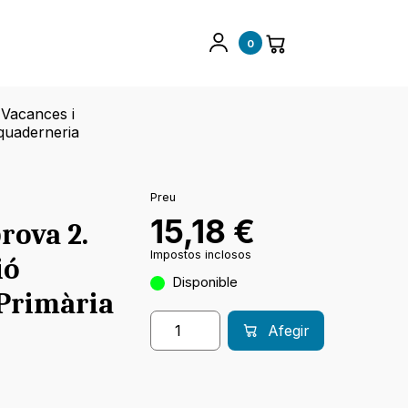
0
Vacances i
quaderneria
Preu
15,18
€
rova 2.
Impostos inclosos
ió
Disponible
 Primària
Afegir