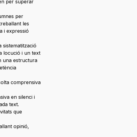
en per superar
lumnes per
reballant les
a i expressió
 sistematització
 locució i un text
n una estructura
petència
scolta comprensiva
iva en silenci i
ada text.
vitats que
llant opinió,