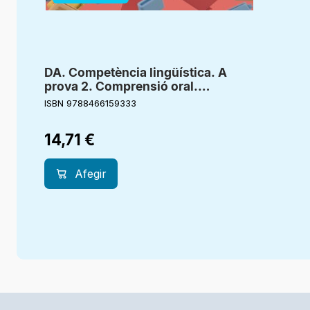
DA. Competència lingüística. A
prova 2. Comprensió oral.
Comprensió lectora. Expressió
ISBN 9788466159333
escrita. 2 Primària
14,71
€
Afegir