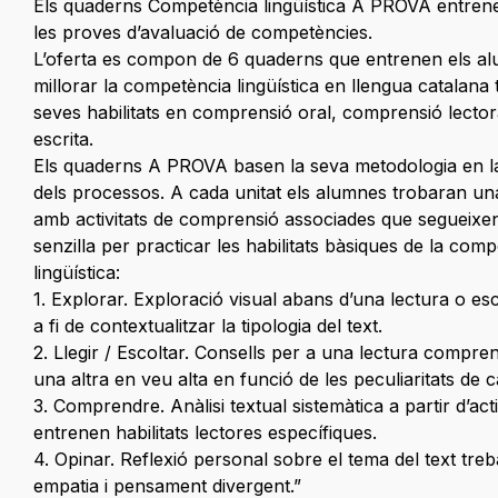
Els quaderns Competència lingüística A PROVA entren
les proves d’avaluació de competències.
L’oferta es compon de 6 quaderns que entrenen els a
millorar la competència lingüística en llengua catalana t
seves habilitats en comprensió oral, comprensió lector
escrita.
Els quaderns A PROVA basen la seva metodologia en la
dels processos. A cada unitat els alumnes trobaran una
amb activitats de comprensió associades que segueixe
senzilla per practicar les habilitats bàsiques de la com
lingüística:
1. Explorar. Exploració visual abans d’una lectura o e
a fi de contextualitzar la tipologia del text.
2. Llegir / Escoltar. Consells per a una lectura comprens
una altra en veu alta en funció de les peculiaritats de c
3. Comprendre. Anàlisi textual sistemàtica a partir d’acti
entrenen habilitats lectores específiques.
4. Opinar. Reflexió personal sobre el tema del text treba
empatia i pensament divergent.”