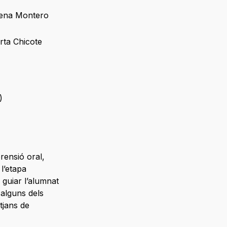
ena Montero
rta Chicote
)
ensió oral,
l’etapa
 guiar l’alumnat
 alguns dels
itjans de