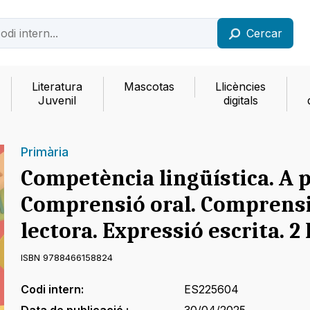
Cercar
Literatura
Mascotas
Llicències
Juvenil
digitals
Primària
Competència lingüística. A p
Comprensió oral. Comprens
lectora. Expressió escrita. 2
ISBN 9788466158824
Codi intern:
ES225604