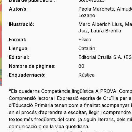
Data de publicació :
30/04/2025
Autor/s :
Paola Marchetti
,
Almud
Lozano
Il·lustració:
Marc Alberich Lluis
,
Ma
Juiz
,
Laura Brenlla
Format:
Físico
Llengua:
Catalán
Editorial:
Editorial Cruilla S.A. (ES
Nombre de pàgines:
80
Enquadernació:
Rústica
“Els quaderns Competència lingüística A PROVA: Compr
Comprensió lectora i Expressió escrita de Cruïlla per a 
d’Educació Primària tenen com a finalitat acompanyar i
en el procés d’aprendre a escoltar, llegir i comprendre
textos més freqüents del curs, ja siguin literaris, dels m
comunicació o de la vida quotidiana.