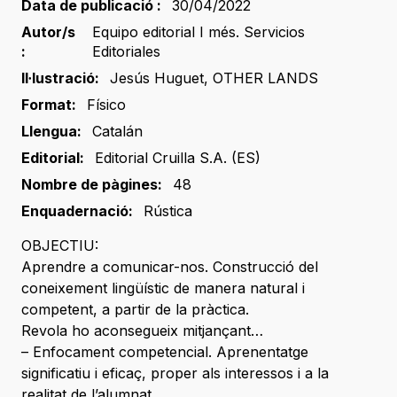
Data de publicació :
30/04/2022
Autor/s
Equipo editorial I més. Servicios
:
Editoriales
Il·lustració:
Jesús Huguet
,
OTHER LANDS
Format:
Físico
Llengua:
Catalán
Editorial:
Editorial Cruilla S.A. (ES)
Nombre de pàgines:
48
Enquadernació:
Rústica
OBJECTIU:
Aprendre a comunicar-nos. Construcció del
coneixement lingüístic de manera natural i
competent, a partir de la pràctica.
Revola ho aconsegueix mitjançant…
– Enfocament competencial. Aprenentatge
significatiu i eficaç, proper als interessos i a la
realitat de l’alumnat.