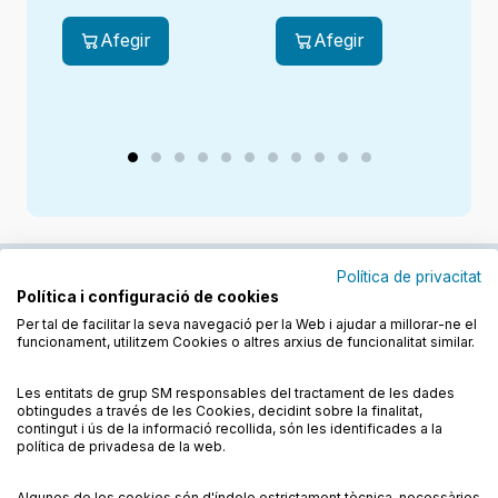
Primària
Afegir
Afegir
Política de privacitat
Política i configuració de cookies
Junts cuidem l'educació
Per tal de facilitar la seva navegació per la Web i ajudar a millorar-ne el
funcionament, utilitzem Cookies o altres arxius de funcionalitat similar.
Descobreix els llibres a les llengües cooficials
Les entitats de grup SM responsables del tractament de les dades
obtingudes a través de les Cookies, decidint sobre la finalitat,
contingut i ús de la informació recollida, són les identificades a la
política de privadesa de la web.
Algunes de les cookies són d'índole estrictament tècnica, necessàries