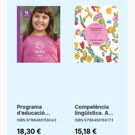
Programa
Competència
d’educació
lingüística. A
emocional. 4
prova 6.
ISBN 9788466159043
ISBN 9788466159173
I
Primària. Look
Ortografía
18,30
€
15,18
€
Inside. Cruilla
catalana. 6