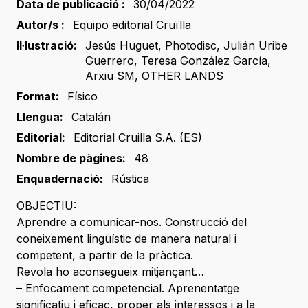
Data de publicació :
30/04/2022
Autor/s :
Equipo editorial Cruïlla
Il·lustració:
Jesús Huguet
,
Photodisc
,
Julián Uribe
Guerrero
,
Teresa González García
,
Arxiu SM
,
OTHER LANDS
Format:
Físico
Llengua:
Catalán
Editorial:
Editorial Cruilla S.A. (ES)
Nombre de pàgines:
48
Enquadernació:
Rústica
OBJECTIU:
Aprendre a comunicar-nos. Construcció del
coneixement lingüístic de manera natural i
competent, a partir de la pràctica.
Revola ho aconsegueix mitjançant…
– Enfocament competencial. Aprenentatge
significatiu i eficaç, proper als interessos i a la