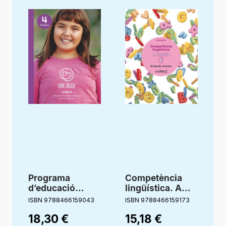
Programa
Competència
d’educació
lingüística. A
emocional. 4
prova 6.
ISBN 9788466159043
ISBN 9788466159173
I
Primària. Look
Ortografía
18,30
€
15,18
€
Inside. Cruilla
catalana. 6