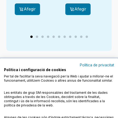
Primària
Afegir
Afegir
Política de privacitat
Política i configuració de cookies
Junts cuidem l'educació
Per tal de facilitar la seva navegació per la Web i ajudar a millorar-ne el
funcionament, utilitzem Cookies o altres arxius de funcionalitat similar.
Descobreix els llibres a les llengües cooficials
Les entitats de grup SM responsables del tractament de les dades
obtingudes a través de les Cookies, decidint sobre la finalitat,
contingut i ús de la informació recollida, són les identificades a la
política de privadesa de la web.
Algunes de les cookies són d'índole estrictament tècnica, necessàries
Condicions de compra
Condicions d’ús