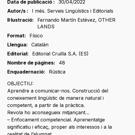
Data de publicació :
30/04/2022
Autor/s :
I més. Serveis Lingüístics i Editorials
Il·lustració:
Fernando Martín Estévez
,
OTHER
LANDS
Format:
Físico
Llengua:
Catalán
Editorial:
Editorial Cruilla S.A. (ES)
Nombre de pàgines:
48
Enquadernació:
Rústica
OBJECTIU:
Aprendre a comunicar-nos. Construcció del
coneixement lingüístic de manera natural i
competent, a partir de la pràctica.
Revola ho aconsegueix mitjançant…
– Enfocament competencial. Aprenentatge
significatiu i eficaç, proper als interessos i a la
realitat de l’alumnat.