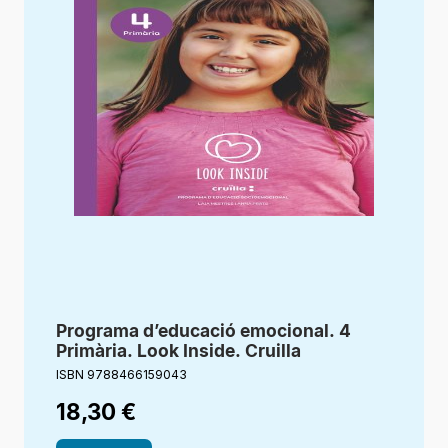
Programa d’educació emocional. 4
Compet
Primària. Look Inside. Cruilla
Ortogr
ISBN 9788466159043
ISBN 97
18,30
€
15,1