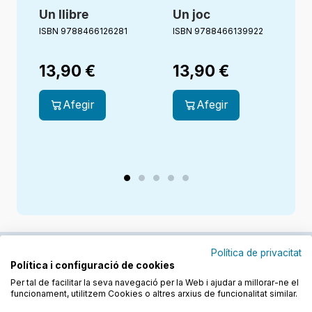
Un llibre
Un joc
ISBN 9788466126281
ISBN 9788466139922
I
13,90
€
13,90
€
Afegir
Afegir
Política de privacitat
Política i configuració de cookies
Junts cuidem l'educació
Per tal de facilitar la seva navegació per la Web i ajudar a millorar-ne el
funcionament, utilitzem Cookies o altres arxius de funcionalitat similar.
Descobreix els llibres a les llengües cooficials