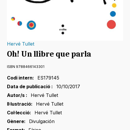
Hervé Tullet
Oh! Un llibre que parla
ISBN 9788466143301
Codi intern:
ES179145
Data de publicació :
10/10/2017
Autor/s :
Hervé Tullet
Il·lustració:
Hervé Tullet
Col·lecció:
Hervé Tullet
Gènere:
Divulgación
Format:
Físico