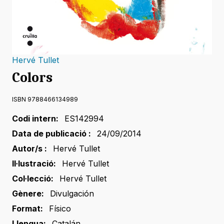
Hervé Tullet
Colors
ISBN 9788466134989
Codi intern:
ES142994
Data de publicació :
24/09/2014
Autor/s :
Hervé Tullet
Il·lustració:
Hervé Tullet
Col·lecció:
Hervé Tullet
Gènere:
Divulgación
Format:
Físico
Llengua:
Catalán