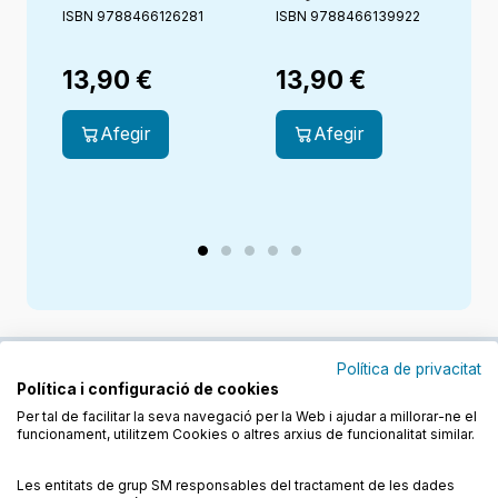
ISBN 9788466126281
ISBN 9788466139922
I
13,90
€
13,90
€
Afegir
Afegir
Política de privacitat
Política i configuració de cookies
Junts cuidem l'educació
Per tal de facilitar la seva navegació per la Web i ajudar a millorar-ne el
funcionament, utilitzem Cookies o altres arxius de funcionalitat similar.
Descobreix els llibres a les llengües cooficials
Les entitats de grup SM responsables del tractament de les dades