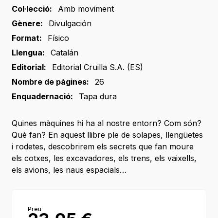
Col·lecció:
Amb moviment
Gènere:
Divulgación
Format:
Físico
Llengua:
Catalán
Editorial:
Editorial Cruilla S.A. (ES)
Nombre de pàgines:
26
Enquadernació:
Tapa dura
Quines màquines hi ha al nostre entorn? Com són?
Què fan? En aquest llibre ple de solapes, llengüetes
i rodetes, descobrirem els secrets que fan moure
els cotxes, les excavadores, els trens, els vaixells,
els avions, les naus espacials…
Preu