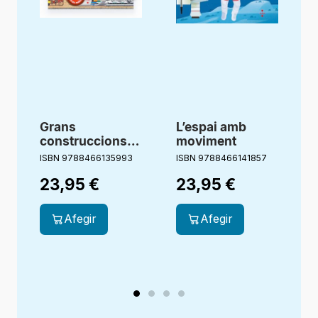
Grans
L’espai amb
construccions
moviment
amb moviment
ISBN 9788466135993
ISBN 9788466141857
I
23,95
€
23,95
€
Afegir
Afegir