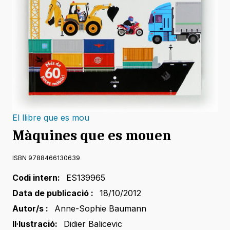
El llibre que es mou
Màquines que es mouen
ISBN 9788466130639
Codi intern:
ES139965
Data de publicació :
18/10/2012
Autor/s :
Anne-Sophie Baumann
Il·lustració:
Didier Balicevic