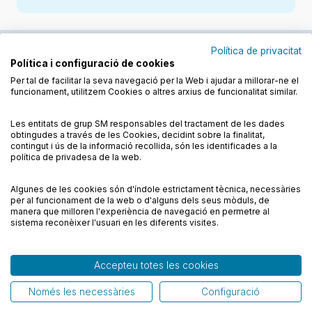
Política de privacitat
Política i configuració de cookies
Junts cuidem l'educació
Per tal de facilitar la seva navegació per la Web i ajudar a millorar-ne el
funcionament, utilitzem Cookies o altres arxius de funcionalitat similar.
Descobreix els llibres a les llengües cooficials
Les entitats de grup SM responsables del tractament de les dades
obtingudes a través de les Cookies, decidint sobre la finalitat,
contingut i ús de la informació recollida, són les identificades a la
política de privadesa de la web.
Algunes de les cookies són d'índole estrictament tècnica, necessàries
Condicions de compra
Condicions d’ús
per al funcionament de la web o d'alguns dels seus mòduls, de
Política de cookies
Política de privadesa
FAQs
manera que milloren l'experiència de navegació en permetre al
sistema reconèixer l'usuari en les diferents visites.
Contacte
Accepteu totes les cookies
© CESMA/PPC – Tots els drets reservats
Només les necessàries
Configuració