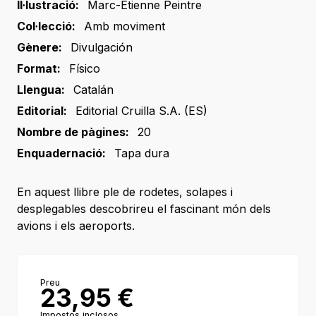
Il·lustració:
Marc-Étienne Peintre
Col·lecció:
Amb moviment
Gènere:
Divulgación
Format:
Físico
Llengua:
Catalán
Editorial:
Editorial Cruilla S.A. (ES)
Nombre de pàgines:
20
Enquadernació:
Tapa dura
En aquest llibre ple de rodetes, solapes i
desplegables descobrireu el fascinant món dels
avions i els aeroports.
Preu
23,95
€
Impostos inclosos