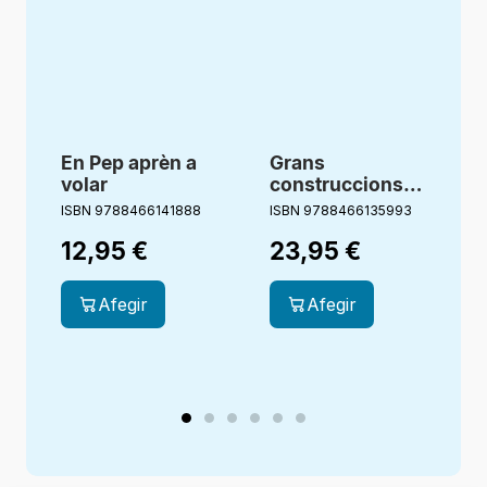
En Pep aprèn a
Grans
volar
construccions
amb moviment
ISBN 9788466141888
ISBN 9788466135993
I
12,95
€
23,95
€
Afegir
Afegir