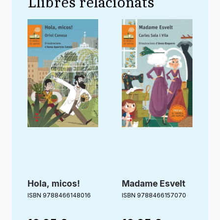
Llibres relacionats
Hola, micos!
Madame Esvelt
ISBN 9788466148016
ISBN 9788466157070
I