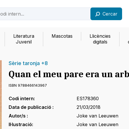
Cercar
Literatura
Mascotas
Llicències
Juvenil
digitals
Sèrie taronja +8
Quan el meu pare era un ar
ISBN 9788466143967
Codi intern:
ES178360
Data de publicació :
21/03/2018
Autor/s :
Joke van Leeuwen
Il·lustració:
Joke van Leeuwen