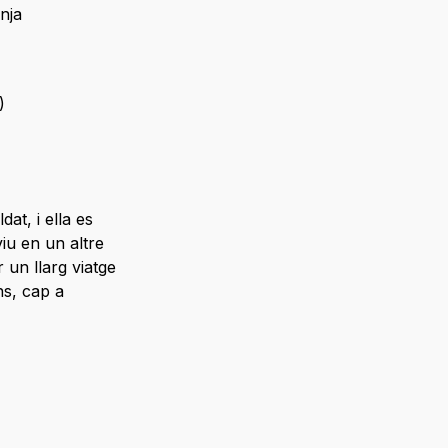
nja
)
dat, i ella es
iu en un altre
r un llarg viatge
ns, cap a