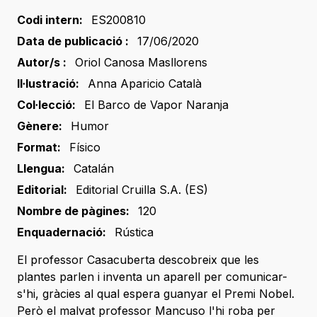
Codi intern:
ES200810
Data de publicació :
17/06/2020
Autor/s :
Oriol Canosa Masllorens
Il·lustració:
Anna Aparicio Català
Col·lecció:
El Barco de Vapor Naranja
Gènere:
Humor
Format:
Físico
Llengua:
Catalán
Editorial:
Editorial Cruilla S.A. (ES)
Nombre de pàgines:
120
Enquadernació:
Rústica
El professor Casacuberta descobreix que les
plantes parlen i inventa un aparell per comunicar-
s'hi, gràcies al qual espera guanyar el Premi Nobel.
Però el malvat professor Mancuso l'hi roba per