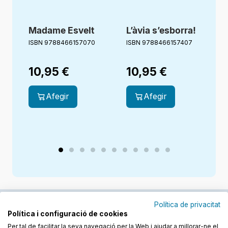
Madame Esvelt
L’àvia s’esborra!
ISBN 9788466157070
ISBN 9788466157407
I
10,95
€
10,95
€
Afegir
Afegir
Política de privacitat
Política i configuració de cookies
Junts cuidem l'educació
Per tal de facilitar la seva navegació per la Web i ajudar a millorar-ne el