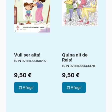
Vull ser alta!
Quina nit de
E
Reis!
ISBN 9788466160292
ISBN 9788466143370
I
9,50
€
9,50
€
Afegir
Afegir