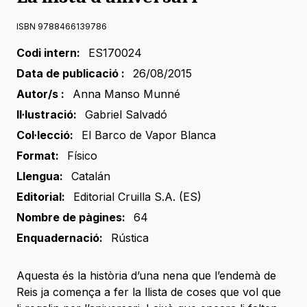
ISBN 9788466139786
Codi intern:
ES170024
Data de publicació :
26/08/2015
Autor/s :
Anna Manso Munné
Il·lustració:
Gabriel Salvadó
Col·lecció:
El Barco de Vapor Blanca
Format:
Físico
Llengua:
Catalán
Editorial:
Editorial Cruilla S.A. (ES)
Nombre de pàgines:
64
Enquadernació:
Rústica
Aquesta és la història d’una nena que l’endemà de
Reis ja comença a fer la llista de coses que vol que