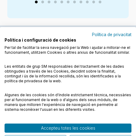
Política de privacitat
Política i configuració de cookies
Junts cuidem l'educació
Per tal de facilitar la seva navegació per la Web i ajudar a millorar-ne el
funcionament, utilitzem Cookies o altres arxius de funcionalitat similar.
Descobreix els llibres a les llengües cooficials
Les entitats de grup SM responsables del tractament de les dades
obtingudes a través de les Cookies, decidint sobre la finalitat,
contingut i ús de la informació recollida, són les identificades a la
política de privadesa de la web.
Algunes de les cookies són d'índole estrictament tècnica, necessàries
Condicions de compra
Condicions d’ús
per al funcionament de la web o d'alguns dels seus mòduls, de
Política de cookies
Política de privadesa
FAQs
manera que milloren l'experiència de navegació en permetre al
sistema reconèixer l'usuari en les diferents visites.
Contacte
Accepteu totes les cookies
© CESMA/PPC – Tots els drets reservats