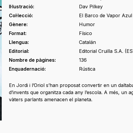
Il·lustració:
Dav Pilkey
Col·lecció:
El Barco de Vapor Azul
Gènere:
Humor
Format:
Físico
Llengua:
Catalán
Editorial:
Editorial Cruilla S.A. (ES
Nombre de pàgines:
136
Enquadernació:
Rústica
En Jordi i l’Oriol s’han proposat convertir en un daltab
d’invents que organitza cada any l’escola. A més, un ag
vàters parlants amenacen el planeta.