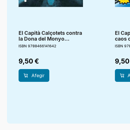
El Capità Calçotets contra
El Cap
la Dona del Monyo
caos 
Mutant
Comun
ISBN 9788466141642
ISBN 97
9,50
€
9,5
Afegir
A