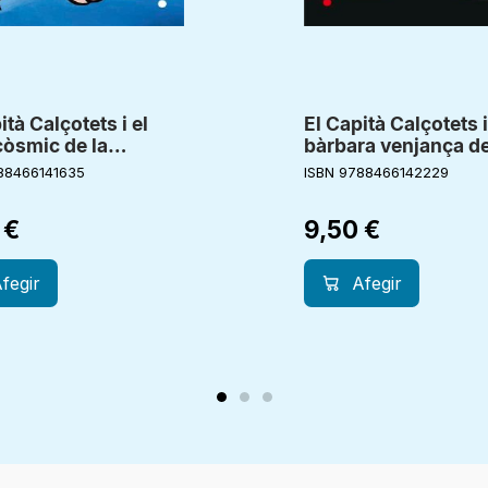
ità Calçotets i el
El Capità Calçotets i
còsmic de la
bàrbara venjança de
a Lila
Vàter Turbo 2000
88466141635
ISBN 9788466142229
0
€
9,50
€
fegir
Afegir