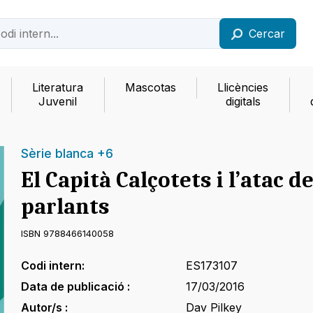
Cercar
Literatura
Mascotas
Llicències
Juvenil
digitals
Sèrie blanca +6
El Capità Calçotets i l’atac d
parlants
ISBN 9788466140058
Codi intern:
ES173107
Data de publicació :
17/03/2016
Autor/s :
Dav Pilkey