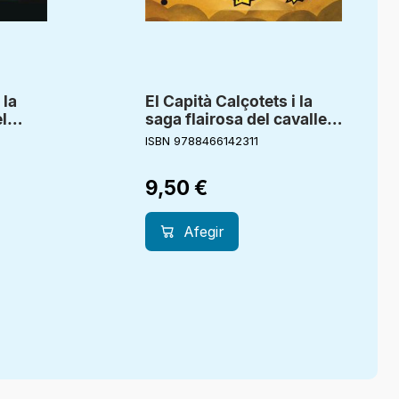
 la
El Capità Calçotets i la
l
saga flairosa del cavaller
Aixellapudenta
ISBN 9788466142311
9,50
€
Afegir