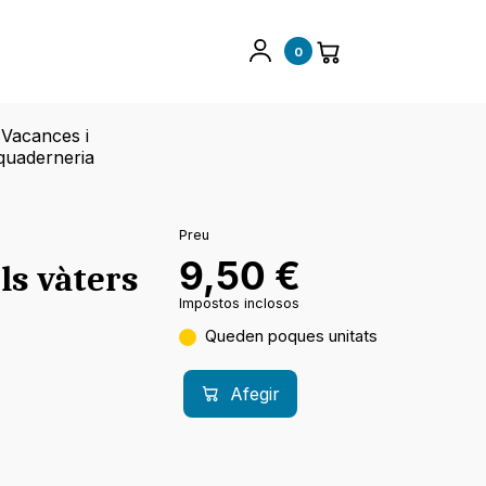
0
Vacances i
quaderneria
Preu
9,50
€
els vàters
Impostos inclosos
Queden poques unitats
Afegir