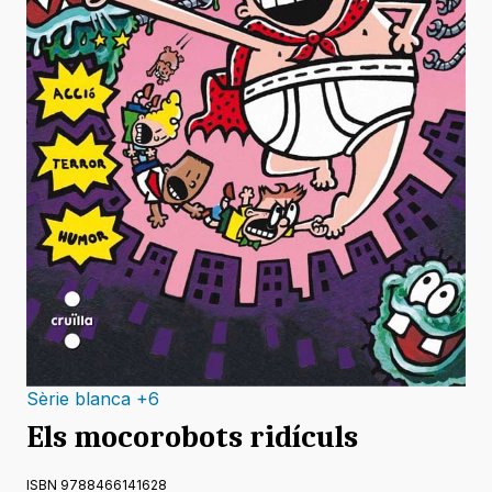
Sèrie blanca +6
Els mocorobots ridículs
ISBN 9788466141628