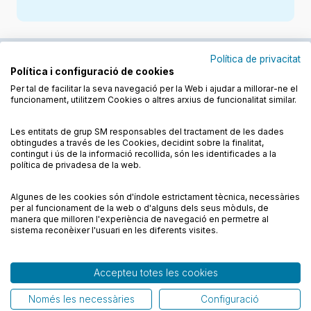
Política de privacitat
Política i configuració de cookies
Junts cuidem l'educació
Per tal de facilitar la seva navegació per la Web i ajudar a millorar-ne el
funcionament, utilitzem Cookies o altres arxius de funcionalitat similar.
Descobreix els llibres a les llengües cooficials
Les entitats de grup SM responsables del tractament de les dades
obtingudes a través de les Cookies, decidint sobre la finalitat,
contingut i ús de la informació recollida, són les identificades a la
política de privadesa de la web.
Algunes de les cookies són d'índole estrictament tècnica, necessàries
Condicions de compra
Condicions d’ús
per al funcionament de la web o d'alguns dels seus mòduls, de
Política de cookies
Política de privadesa
FAQs
manera que milloren l'experiència de navegació en permetre al
sistema reconèixer l'usuari en les diferents visites.
Contacte
Accepteu totes les cookies
© CESMA/PPC – Tots els drets reservats
Només les necessàries
Configuració