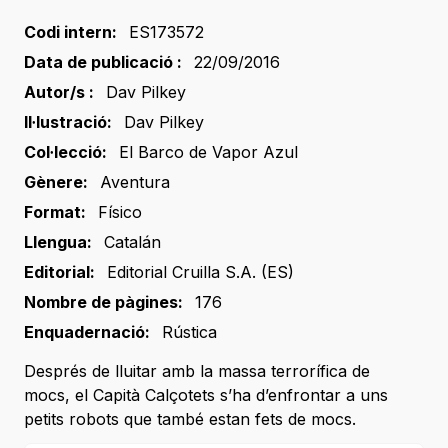
Codi intern:
ES173572
Data de publicació :
22/09/2016
Autor/s :
Dav Pilkey
Il·lustració:
Dav Pilkey
Col·lecció:
El Barco de Vapor Azul
Gènere:
Aventura
Format:
Físico
Llengua:
Catalán
Editorial:
Editorial Cruilla S.A. (ES)
Nombre de pàgines:
176
Enquadernació:
Rústica
Després de lluitar amb la massa terrorífica de
mocs, el Capità Calçotets s’ha d’enfrontar a uns
petits robots que també estan fets de mocs.