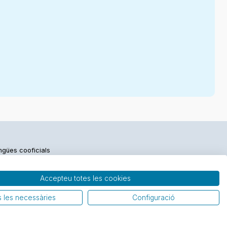
engües cooficials
Accepteu totes les cookies
 les necessàries
Configuració