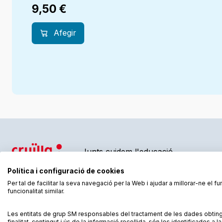
9,50
€
Afegir
Junts cuidem l'educació
Política i configuració de cookies
Per tal de facilitar la seva navegació per la Web i ajudar a millorar-ne el 
funcionalitat similar.
Condicions de compra
Condicions d’ús
Política de cookies
Les entitats de grup SM responsables del tractament de les dades obting
finalitat, contingut i ús de la informació recollida, són les identificades a 