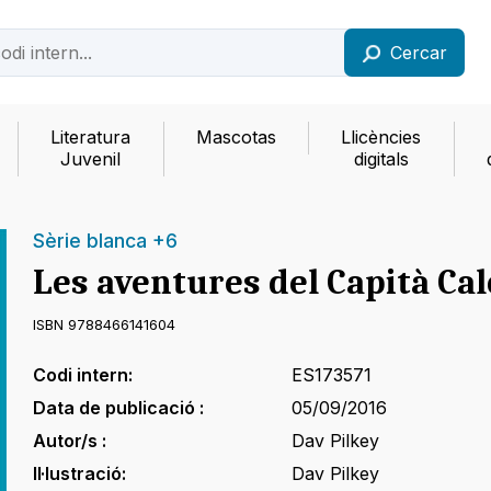
Cercar
Literatura
Mascotas
Llicències
Juvenil
digitals
Sèrie blanca +6
Les aventures del Capità Cal
ISBN 9788466141604
Codi intern:
ES173571
Data de publicació :
05/09/2016
Autor/s :
Dav Pilkey
Il·lustració:
Dav Pilkey