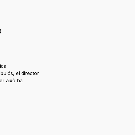
)
ics
bulós, el director
Per això ha