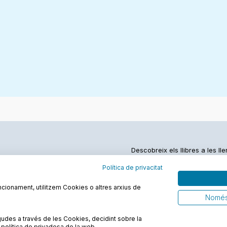
Descobreix els llibres a les ll
Política de privacitat
funcionament, utilitzem Cookies o altres arxius de
Només
Política de privadesa
FAQs
Contacte
udes a través de les Cookies, decidint sobre la
la política de privadesa de la web.