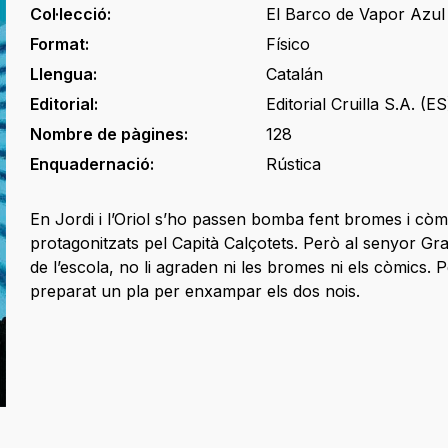
Col·lecció:
El Barco de Vapor Azul
Format:
Físico
Llengua:
Catalán
Editorial:
Editorial Cruilla S.A. (ES
Nombre de pàgines:
128
Enquadernació:
Rústica
En Jordi i l’Oriol s’ho passen bomba fent bromes i còm
protagonitzats pel Capità Calçotets. Però al senyor Gra
de l’escola, no li agraden ni les bromes ni els còmics. 
preparat un pla per enxampar els dos nois.