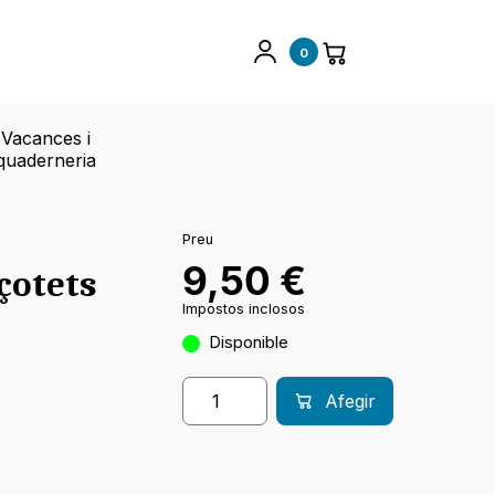
0
Vacances i
quaderneria
Preu
9,50
€
çotets
Impostos inclosos
Disponible
Afegir