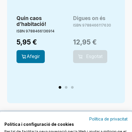
Quin caos
Digues on és
d’habitació!
ISBN 9788466117630
ISBN 9788466136914
I
5,95
€
12,95
€
Afegir
Esgotat
Política de privacitat
Política i configuració de cookies
Junts cuidem l'educació
Per tal de facilitar la seva navegació per la Web i ajudar a millorar-ne el