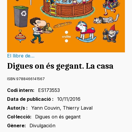
El llibre de…
Digues on és gegant. La casa
ISBN 9788466141567
Codi intern:
ES173553
Data de publicació :
10/11/2016
Autor/s :
Yann Couvin
,
Thierry Laval
Col·lecció:
Digues on és gegant
Gènere:
Divulgación