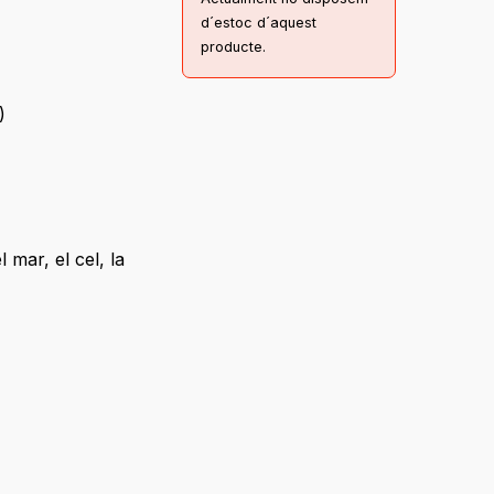
d´estoc d´aquest
producte.
)
mar, el cel, la