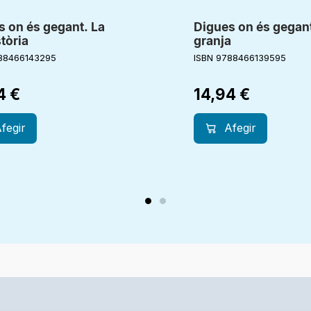
s on és gegant. La
Digues on és gegant
tòria
granja
88466143295
ISBN 9788466139595
94
€
14,94
€
fegir
Afegir