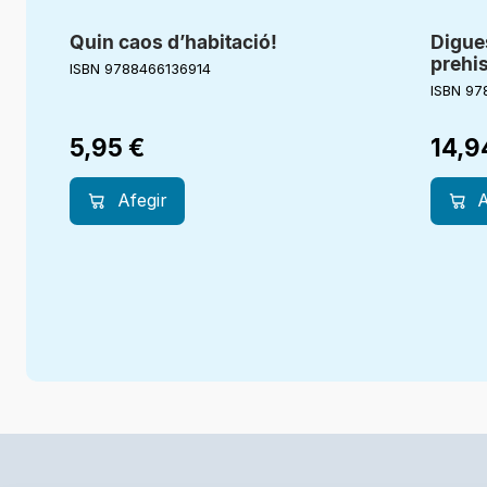
Quin caos d’habitació!
Digue
prehis
ISBN 9788466136914
ISBN 97
5,95
€
14,
Afegir
A