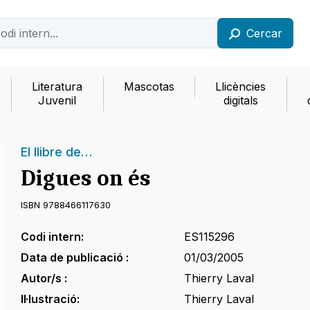
Cercar
Literatura
Mascotas
Llicències
Juvenil
digitals
El llibre de…
Digues on és
ISBN 9788466117630
Codi intern:
ES115296
Data de publicació :
01/03/2005
Autor/s :
Thierry Laval
Il·lustració:
Thierry Laval