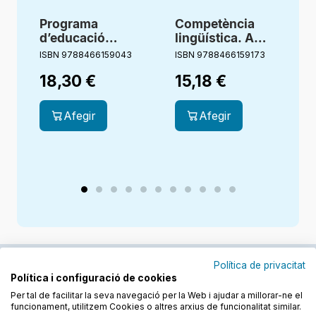
Programa
Competència
d’educació
lingüística. A
emocional. 4
prova 6.
ISBN 9788466159043
ISBN 9788466159173
I
Primària. Look
Ortografía
18,30
€
15,18
€
Inside. Cruilla
catalana. 6
Primària
Afegir
Afegir
Política de privacitat
Política i configuració de cookies
Junts cuidem l'educació
Per tal de facilitar la seva navegació per la Web i ajudar a millorar-ne el
funcionament, utilitzem Cookies o altres arxius de funcionalitat similar.
Descobreix els llibres a les llengües cooficials