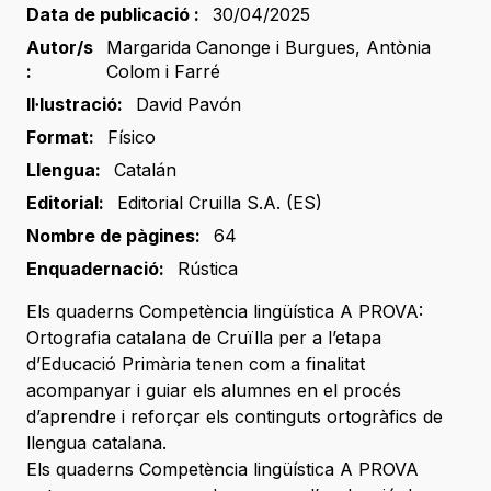
Data de publicació :
30/04/2025
Autor/s
Margarida Canonge i Burgues
,
Antònia
:
Colom i Farré
Il·lustració:
David Pavón
Format:
Físico
Llengua:
Catalán
Editorial:
Editorial Cruilla S.A. (ES)
Nombre de pàgines:
64
Enquadernació:
Rústica
Els quaderns Competència lingüística A PROVA:
Ortografia catalana de Cruïlla per a l’etapa
d’Educació Primària tenen com a finalitat
acompanyar i guiar els alumnes en el procés
d’aprendre i reforçar els continguts ortogràfics de
llengua catalana.
Els quaderns Competència lingüística A PROVA