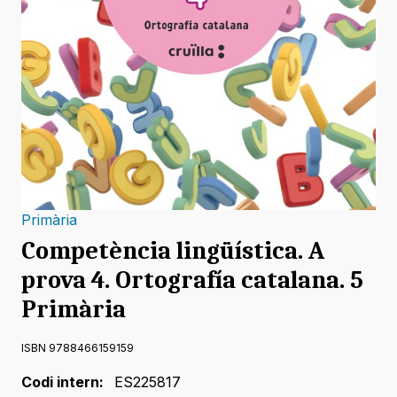
Primària
Competència lingüística. A
prova 4. Ortografía catalana. 5
Primària
ISBN 9788466159159
Codi intern:
ES225817