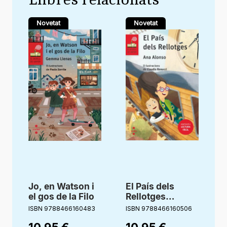
Novetat
Novetat
Jo, en Watson i
El País dels
A
el gos de la Filo
Rellotges
I
(Lectura fàcil)
ISBN 9788466160483
ISBN 9788466160506