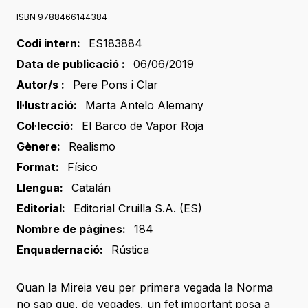
ISBN 9788466144384
Codi intern:
ES183884
Data de publicació :
06/06/2019
Autor/s :
Pere Pons i Clar
Il·lustració:
Marta Antelo Alemany
Col·lecció:
El Barco de Vapor Roja
Gènere:
Realismo
Format:
Físico
Llengua:
Catalán
Editorial:
Editorial Cruilla S.A. (ES)
Nombre de pàgines:
184
Enquadernació:
Rústica
Quan la Mireia veu per primera vegada la Norma
no sap que, de vegades, un fet important posa a