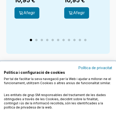
10,95
€
10,95
€
Afegir
Afegir
Política de privacitat
Política i configuració de cookies
Junts cuidem l'educació
Per tal de facilitar la seva navegació per la Web i ajudar a millorar-ne el
funcionament, utilitzem Cookies o altres arxius de funcionalitat similar.
Descobreix els llibres a les llengües cooficials
Les entitats de grup SM responsables del tractament de les dades
obtingudes a través de les Cookies, decidint sobre la finalitat,
contingut i ús de la informació recollida, són les identificades a la
política de privadesa de la web.