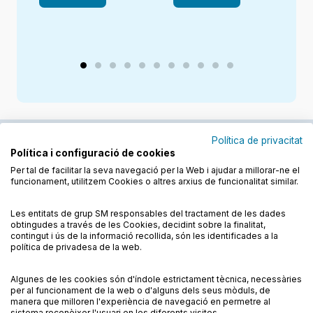
Política de privacitat
Política i configuració de cookies
Junts cuidem l'educació
Per tal de facilitar la seva navegació per la Web i ajudar a millorar-ne el
funcionament, utilitzem Cookies o altres arxius de funcionalitat similar.
Descobreix els llibres a les llengües cooficials
Les entitats de grup SM responsables del tractament de les dades
obtingudes a través de les Cookies, decidint sobre la finalitat,
contingut i ús de la informació recollida, són les identificades a la
política de privadesa de la web.
Algunes de les cookies són d'índole estrictament tècnica, necessàries
Condicions de compra
Condicions d’ús
per al funcionament de la web o d'alguns dels seus mòduls, de
Política de cookies
Política de privadesa
FAQs
manera que milloren l'experiència de navegació en permetre al
sistema reconèixer l'usuari en les diferents visites.