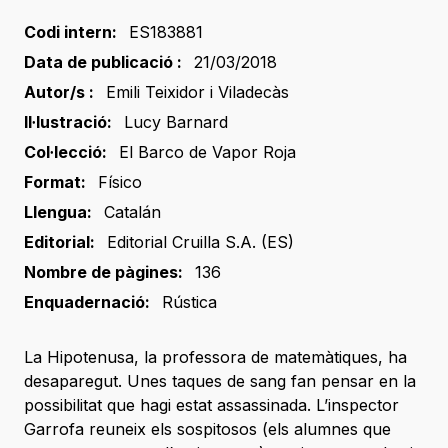
Codi intern:
ES183881
Data de publicació :
21/03/2018
Autor/s :
Emili Teixidor i Viladecàs
Il·lustració:
Lucy Barnard
Col·lecció:
El Barco de Vapor Roja
Format:
Físico
Llengua:
Catalán
Editorial:
Editorial Cruilla S.A. (ES)
Nombre de pàgines:
136
Enquadernació:
Rústica
La Hipotenusa, la professora de matemàtiques, ha
desaparegut. Unes taques de sang fan pensar en la
possibilitat que hagi estat assassinada. L’inspector
Garrofa reuneix els sospitosos (els alumnes que