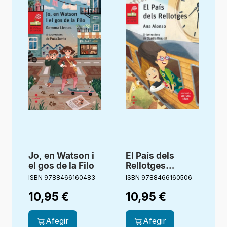
Jo, en Watson i
El País dels
A
el gos de la Filo
Rellotges
I
(Lectura fàcil)
ISBN 9788466160483
ISBN 9788466160506
10,95
€
10,95
€
Afegir
Afegir