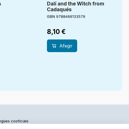
s
Dalí and the Witch from
Cadaqués
ISBN 9788466133579
8,10
€
Afegir
engües cooficials