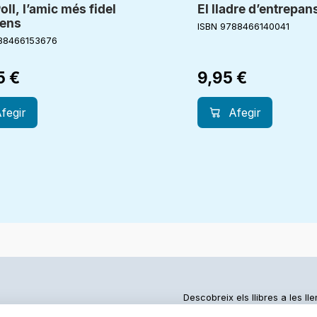
oll, l’amic més fidel
El lladre d’entrepan
nens
ISBN 9788466140041
88466153676
5
€
9,95
€
fegir
Afegir
Descobreix els llibres a les ll