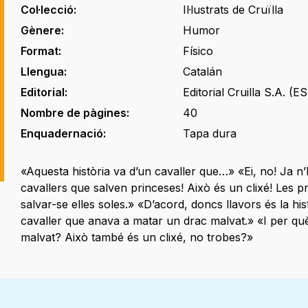
Col·lecció:
Il·lustrats de Cruïlla
Gènere:
Humor
Format:
Físico
Llengua:
Catalán
Editorial:
Editorial Cruilla S.A. (ES
Nombre de pàgines:
40
Enquadernació:
Tapa dura
«Aquesta història va d’un cavaller que…» «Ei, no! Ja n’
cavallers que salven princeses! Això és un clixé! Les 
salvar-se elles soles.» «D’acord, doncs llavors és la his
cavaller que anava a matar un drac malvat.» «I per qu
malvat? Això també és un clixé, no trobes?»