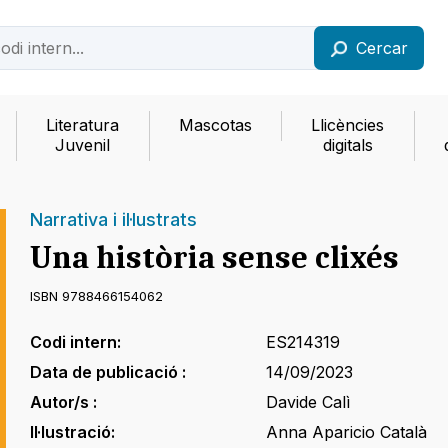
Cercar
Literatura
Mascotas
Llicències
Juvenil
digitals
Narrativa i il·lustrats
Una història sense clixés
ISBN 9788466154062
Codi intern:
ES214319
Data de publicació :
14/09/2023
Autor/s :
Davide Calì
Il·lustració:
Anna Aparicio Català