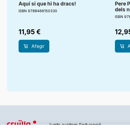
Aquí sí que hi ha dracs!
Pere P
dels 
ISBN 9788466150330
ISBN 97
11,95
€
12,9
Afegir
A
Junts cuidem l'educació