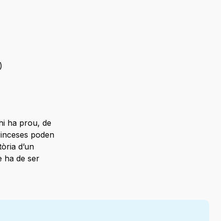
)
hi ha prou, de
princeses poden
tòria d’un
è ha de ser