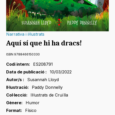
Narrativa i il·lustrats
Aquí sí que hi ha dracs!
ISBN 9788466150330
Codi intern:
ES208791
Data de publicació :
10/03/2022
Autor/s :
Susannah Lloyd
Il·lustració:
Paddy Donnelly
Col·lecció:
Il·lustrats de Cruïlla
Gènere:
Humor
Format:
Físico