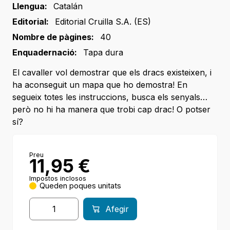
Llengua:
Catalán
Editorial:
Editorial Cruilla S.A. (ES)
Nombre de pàgines:
40
Enquadernació:
Tapa dura
El cavaller vol demostrar que els dracs existeixen, i
ha aconseguit un mapa que ho demostra! En
segueix totes les instruccions, busca els senyals…
però no hi ha manera que trobi cap drac! O potser
sí?
Preu
11,95
€
Impostos inclosos
Queden poques unitats
Afegir