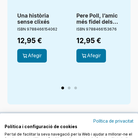
Una història
Pere Poll, l’amic
E
sense clixés
més fidel dels
nens
ISBN 9788466154062
ISBN 9788466153676
I
12,95
€
12,95
€
Afegir
Afegir
Política de privacitat
Política i configuració de cookies
Junts cuidem l'educació
Per tal de facilitar la seva navegació per la Web i ajudar a millorar-ne el