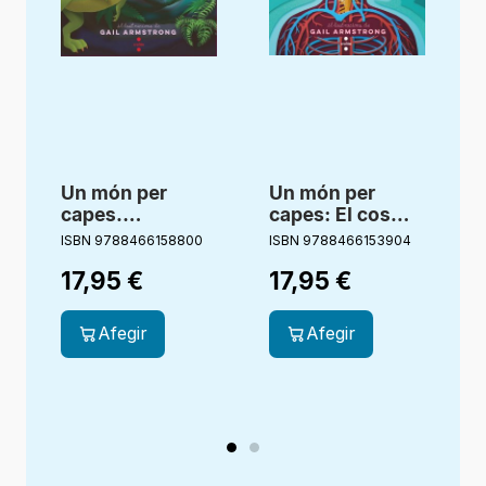
Un món per
Un món per
capes.
capes: El cos
Dinosaures
humà
ISBN 9788466158800
ISBN 9788466153904
I
17,95
€
17,95
€
Afegir
Afegir