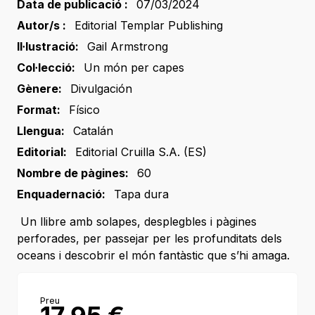
Data de publicació :
07/03/2024
Autor/s :
Editorial Templar Publishing
Il·lustració:
Gail Armstrong
Col·lecció:
Un món per capes
Gènere:
Divulgación
Format:
Físico
Llengua:
Catalán
Editorial:
Editorial Cruilla S.A. (ES)
Nombre de pàgines:
60
Enquadernació:
Tapa dura
Un llibre amb solapes, desplegbles i pàgines
perforades, per passejar per les profunditats dels
oceans i descobrir el món fantàstic que s’hi amaga.
Preu