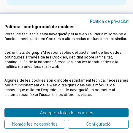
Política de privacitat
Política i configuració de cookies
Junts cuidem l'educació
Per tal de facilitar la seva navegació per la Web i ajudar a millorar-ne el
funcionament, utilitzem Cookies o altres arxius de funcionalitat similar.
Descobreix els llibres a les llengües cooficials
Les entitats de grup SM responsables del tractament de les dades
obtingudes a través de les Cookies, decidint sobre la finalitat,
contingut i ús de la informació recollida, són les identificades a la
política de privadesa de la web.
Algunes de les cookies són d'índole estrictament tècnica, necessàries
Condicions de compra
Condicions d’ús
per al funcionament de la web o d'alguns dels seus mòduls, de
Política de cookies
Política de privadesa
FAQs
manera que milloren l'experiència de navegació en permetre al
sistema reconèixer l'usuari en les diferents visites.
Contacte
Accepteu totes les cookies
© CESMA/PPC – Tots els drets reservats
Només les necessàries
Configuració