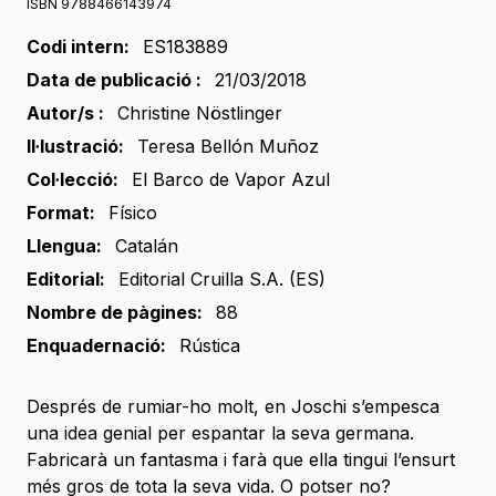
ISBN 9788466143974
Codi intern:
ES183889
Data de publicació :
21/03/2018
Autor/s :
Christine Nöstlinger
Il·lustració:
Teresa Bellón Muñoz
Col·lecció:
El Barco de Vapor Azul
Format:
Físico
Llengua:
Catalán
Editorial:
Editorial Cruilla S.A. (ES)
Nombre de pàgines:
88
Enquadernació:
Rústica
Després de rumiar-ho molt, en Joschi s’empesca
una idea genial per espantar la seva germana.
Fabricarà un fantasma i farà que ella tingui l’ensurt
més gros de tota la seva vida. O potser no?