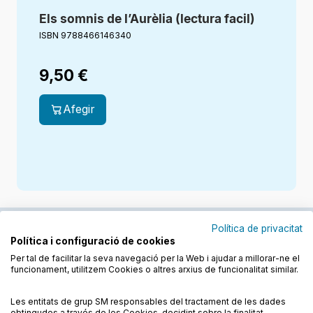
Els somnis de l’Aurèlia (lectura facil)
ISBN 9788466146340
9,50
€
Afegir
Política de privacitat
Política i configuració de cookies
Junts cuidem l'educació
Per tal de facilitar la seva navegació per la Web i ajudar a millorar-ne el
funcionament, utilitzem Cookies o altres arxius de funcionalitat similar.
Descobreix els llibres a les llengües cooficials
Les entitats de grup SM responsables del tractament de les dades
obtingudes a través de les Cookies, decidint sobre la finalitat,