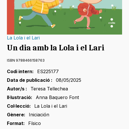
La Lola i el Lari
Un dia amb la Lola i el Lari
ISBN 9788466158763
Codi intern:
ES225177
Data de publicació :
08/05/2025
Autor/s :
Teresa Tellechea
Il·lustració:
Anna Baquero Font
Col·lecció:
La Lola i el Lari
Gènere:
Iniciación
Format:
Físico