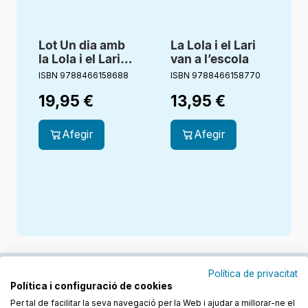
Lot Un dia amb
La Lola i el Lari
la Lola i el Lari
van a l’escola
amb nino
ISBN 9788466158688
ISBN 9788466158770
19,95
€
13,95
€
Afegir
Afegir
Política de privacitat
Política i configuració de cookies
Junts cuidem l'educació
Per tal de facilitar la seva navegació per la Web i ajudar a millorar-ne el