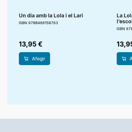
Un dia amb la Lola i el Lari
La Lol
l’esco
ISBN 9788466158763
ISBN 97
13,95
€
13,9
Afegir
A