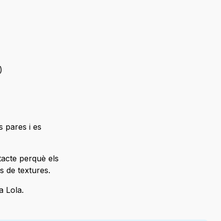
)
s pares i es
tacte perquè els
s de textures.
la Lola.