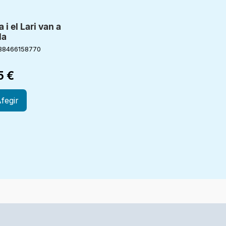
a i el Lari van a
la
88466158770
5
€
fegir