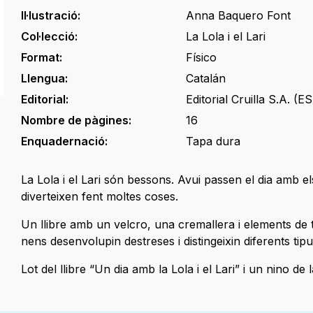
Il·lustració:
Anna Baquero Font
Col·lecció:
La Lola i el Lari
Format:
Físico
Llengua:
Catalán
Editorial:
Editorial Cruilla S.A. (ES
Nombre de pàgines:
16
Enquadernació:
Tapa dura
La Lola i el Lari són bessons. Avui passen el dia amb el
diverteixen fent moltes coses.
Un llibre amb un velcro, una cremallera i elements de 
nens desenvolupin destreses i distingeixin diferents tipu
Lot del llibre “Un dia amb la Lola i el Lari” i un nino de 