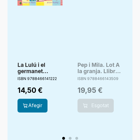
La Lulú i el
Pep i Mila. Lot A
P
germanet
la granja. Llibre
B
cridaner
+ nino Pep
ISBN 9788466141222
ISBN 9788466143509
I
14,50
€
19,95
€
Afegir
Esgotat