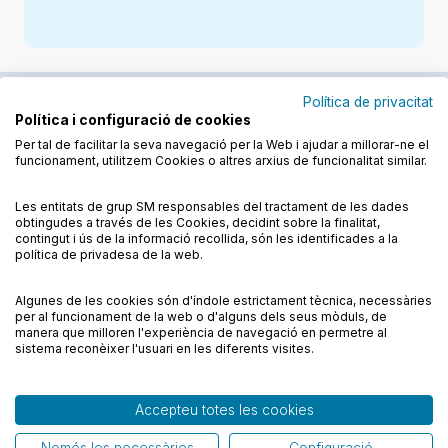
Política de privacitat
Política i configuració de cookies
Junts cuidem l'educació
Per tal de facilitar la seva navegació per la Web i ajudar a millorar-ne el
funcionament, utilitzem Cookies o altres arxius de funcionalitat similar.
Descobreix els llibres a les llengües cooficials
Les entitats de grup SM responsables del tractament de les dades
obtingudes a través de les Cookies, decidint sobre la finalitat,
contingut i ús de la informació recollida, són les identificades a la
política de privadesa de la web.
Algunes de les cookies són d'índole estrictament tècnica, necessàries
Condicions de compra
Condicions d’ús
per al funcionament de la web o d'alguns dels seus mòduls, de
Política de cookies
Política de privadesa
FAQs
manera que milloren l'experiència de navegació en permetre al
sistema reconèixer l'usuari en les diferents visites.
Contacte
Accepteu totes les cookies
© CESMA/PPC – Tots els drets reservats