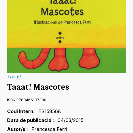
Taaat!
Taaat! Mascotes
ISBN 9788466137300
Codi intern:
ES158568
Data de publicació :
04/03/2015
Autor/s :
Francesca Ferri