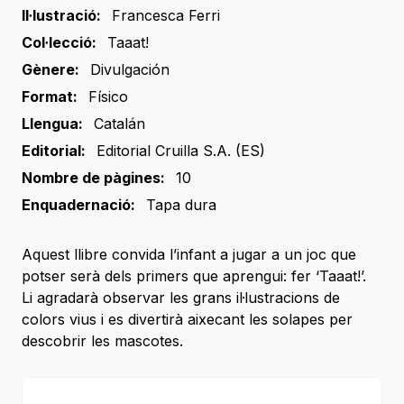
Il·lustració:
Francesca Ferri
Col·lecció:
Taaat!
Gènere:
Divulgación
Format:
Físico
Llengua:
Catalán
Editorial:
Editorial Cruilla S.A. (ES)
Nombre de pàgines:
10
Enquadernació:
Tapa dura
Aquest llibre convida l’infant a jugar a un joc que
potser serà dels primers que aprengui: fer ‘Taaat!’.
Li agradarà observar les grans il·lustracions de
colors vius i es divertirà aixecant les solapes per
descobrir les mascotes.