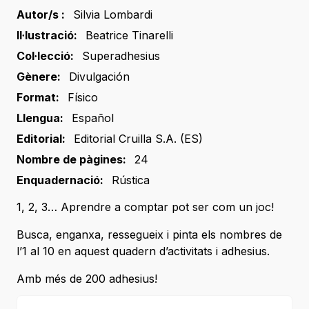
Autor/s :
Silvia Lombardi
Il·lustració:
Beatrice Tinarelli
Col·lecció:
Superadhesius
Gènere:
Divulgación
Format:
Físico
Llengua:
Español
Editorial:
Editorial Cruilla S.A. (ES)
Nombre de pàgines:
24
Enquadernació:
Rústica
1, 2, 3… Aprendre a comptar pot ser com un joc!
Busca, enganxa, ressegueix i pinta els nombres de
l’1 al 10 en aquest quadern d’activitats i adhesius.
Amb més de 200 adhesius!