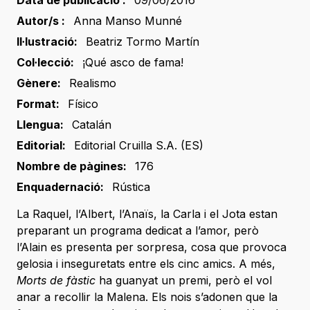
Data de publicació :
09/06/2016
Autor/s :
Anna Manso Munné
Il·lustració:
Beatriz Tormo Martín
Col·lecció:
¡Qué asco de fama!
Gènere:
Realismo
Format:
Físico
Llengua:
Catalán
Editorial:
Editorial Cruilla S.A. (ES)
Nombre de pàgines:
176
Enquadernació:
Rústica
La Raquel, l’Albert, l’Anaïs, la Carla i el Jota estan
preparant un programa dedicat a l’amor, però
l’Alain es presenta per sorpresa, cosa que provoca
gelosia i inseguretats entre els cinc amics. A més,
Morts de fàstic
ha guanyat un premi, però el vol
anar a recollir la Malena. Els nois s’adonen que la