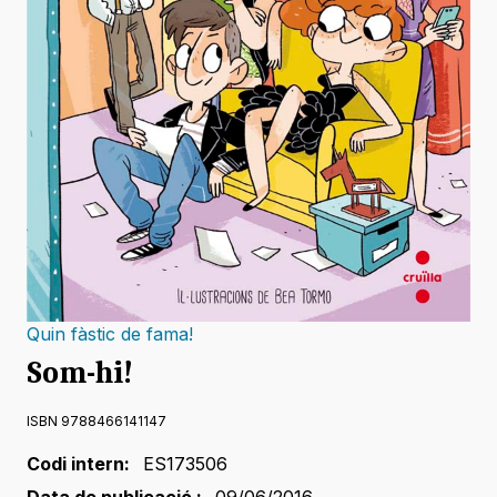
Quin fàstic de fama!
Som-hi!
ISBN 9788466141147
Codi intern:
ES173506