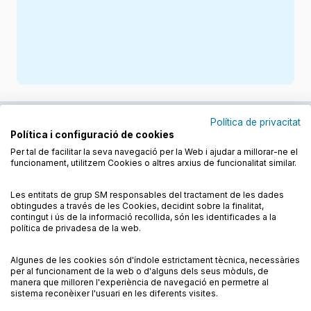
Política de privacitat
Política i configuració de cookies
Junts cuidem l'educació
Per tal de facilitar la seva navegació per la Web i ajudar a millorar-ne el
funcionament, utilitzem Cookies o altres arxius de funcionalitat similar.
Descobreix els llibres a les llengües cooficials
Les entitats de grup SM responsables del tractament de les dades
obtingudes a través de les Cookies, decidint sobre la finalitat,
contingut i ús de la informació recollida, són les identificades a la
política de privadesa de la web.
Algunes de les cookies són d'índole estrictament tècnica, necessàries
Condicions de compra
Condicions d’ús
per al funcionament de la web o d'alguns dels seus mòduls, de
Política de cookies
Política de privadesa
FAQs
manera que milloren l'experiència de navegació en permetre al
sistema reconèixer l'usuari en les diferents visites.
Contacte