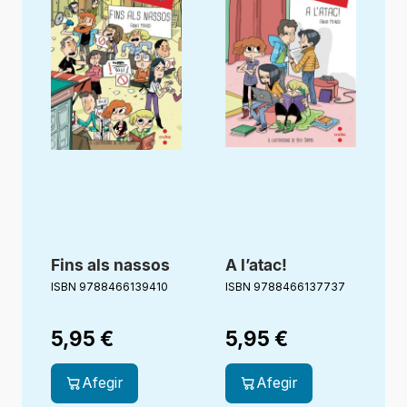
Fins als nassos
A l’atac!
ISBN 9788466139410
ISBN 9788466137737
5,95
€
5,95
€
Afegir
Afegir