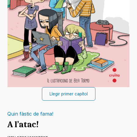
Llegir primer capítol
Quin fàstic de fama!
A l’atac!