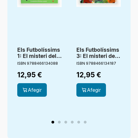
Els Futbolíssims
Els Futbolíssims
1: El misteri dels
3: El misteri del
4
àrbitres
porter fantasma
l
ISBN 9788466134088
ISBN 9788466134187
I
adormits
12,95
€
12,95
€
Afegir
Afegir