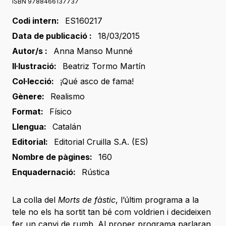
ISBN 9788466137737
Codi intern:
ES160217
Data de publicació :
18/03/2015
Autor/s :
Anna Manso Munné
Il·lustració:
Beatriz Tormo Martín
Col·lecció:
¡Qué asco de fama!
Gènere:
Realismo
Format:
Físico
Llengua:
Catalán
Editorial:
Editorial Cruilla S.A. (ES)
Nombre de pàgines:
160
Enquadernació:
Rústica
La colla del
Morts de fàstic
, l’últim programa a la
tele no els ha sortit tan bé com voldrien i decideixen
fer un canvi de rumb. Al proper programa parlaran