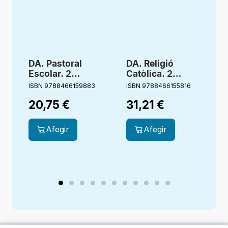
DA. Pastoral
DA. Religió
Escolar. 2
Catòlica. 2
Primària.
primària.
ISBN 9788466159883
ISBN 9788466155816
I
Germana Aigua.
Estigueu
20,75
€
31,21
€
Bonagent
alegres.
Creixent junts
Afegir
Afegir