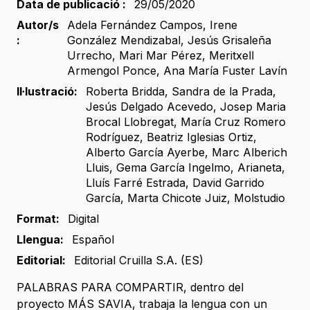
Data de publicació :
29/05/2020
Autor/s
Adela Fernández Campos
,
Irene
:
González Mendizabal
,
Jesús Grisaleña
Urrecho
,
Mari Mar Pérez
,
Meritxell
Armengol Ponce
,
Ana María Fuster Lavín
Il·lustració:
Roberta Bridda
,
Sandra de la Prada
,
Jesús Delgado Acevedo
,
Josep Maria
Brocal Llobregat
,
María Cruz Romero
Rodríguez
,
Beatriz Iglesias Ortiz
,
Alberto García Ayerbe
,
Marc Alberich
Lluis
,
Gema García Ingelmo
,
Arianeta
,
Lluís Farré Estrada
,
David Garrido
García
,
Marta Chicote Juiz
,
Molstudio
Format:
Digital
Llengua:
Español
Editorial:
Editorial Cruilla S.A. (ES)
PALABRAS PARA COMPARTIR, dentro del
proyecto MÁS SAVIA, trabaja la lengua con un