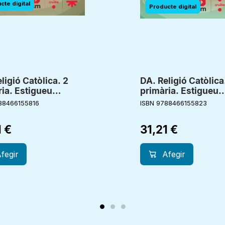
ligió Catòlica. 2
DA. Religió Catòlica
ia. Estigueu
primària. Estigueu
s. Creixent junts
alegres. Creixent ju
88466155816
ISBN 9788466155823
1
€
31,21
€
fegir
Afegir