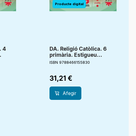
. 4
DA. Religió Catòlica. 6
primària. Estigueu
nts
alegres. Creixent junts
ISBN 9788466155830
31,21
€
Afegir