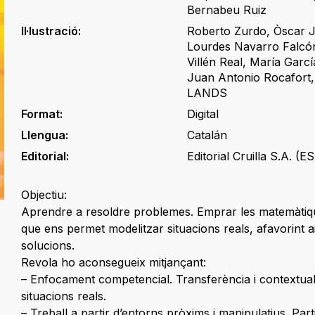
Bernabeu Ruiz
Il·lustració:
Roberto Zurdo
,
Òscar J
Lourdes Navarro Falcó
Villén Real
,
María Garcí
Juan Antonio Rocafort
LANDS
Format:
Digital
Llengua:
Catalán
Editorial:
Editorial Cruilla S.A. (ES
Objectiu:
Aprendre a resoldre problemes. Emprar les matemàti
que ens permet modelitzar situacions reals, afavorint ai
solucions.
Revola ho aconsegueix mitjançant:
– Enfocament competencial. Transferència i contextual
situacions reals.
– Treball a partir d’entorns pròxims i manipulatius. Part