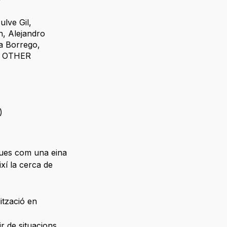
ulve Gil
,
n
,
Alejandro
a Borrego
,
,
OTHER
)
ques com una eina
xí la cerca de
ització en
ir de situacions