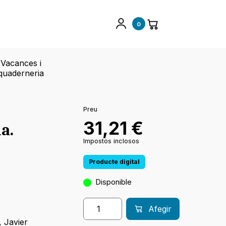
0
Vacances i
quaderneria
Preu
31,21
€
a.
Impostos inclosos
Producte digital
Disponible
Afegir
,
Javier