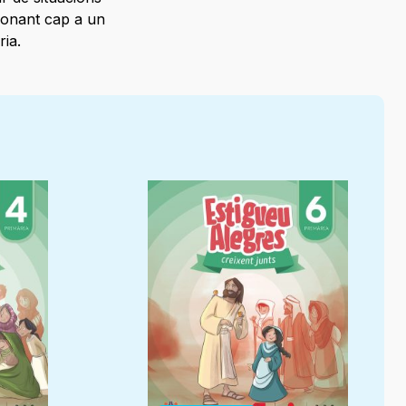
ionant cap a un
ia.