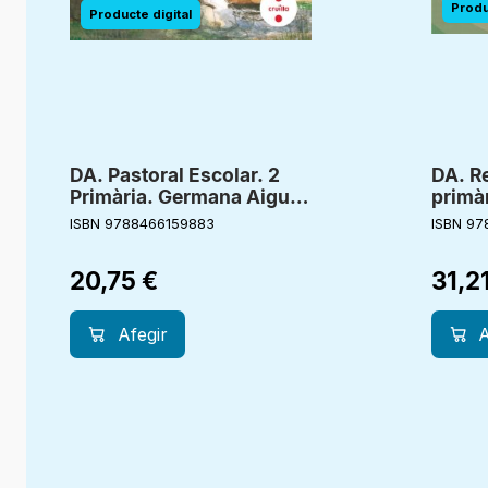
DA. Pastoral Escolar. 2
DA. Re
Primària. Germana Aigua.
primàr
Bonagent
alegre
ISBN 9788466159883
ISBN 97
20,75
€
31,2
Afegir
A