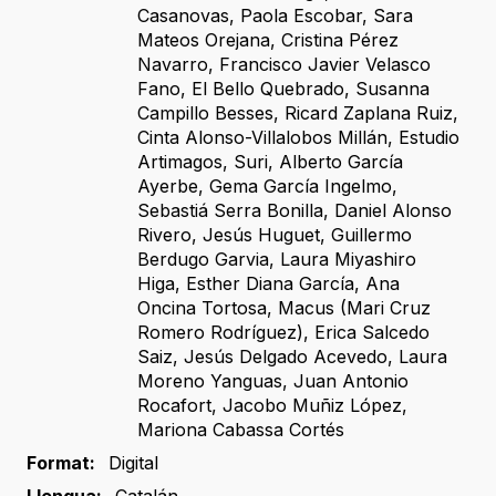
Casanovas
,
Paola Escobar
,
Sara
Mateos Orejana
,
Cristina Pérez
Navarro
,
Francisco Javier Velasco
Fano
,
El Bello Quebrado
,
Susanna
Campillo Besses
,
Ricard Zaplana Ruiz
,
Cinta Alonso-Villalobos Millán
,
Estudio
Artimagos
,
Suri
,
Alberto García
Ayerbe
,
Gema García Ingelmo
,
Sebastiá Serra Bonilla
,
Daniel Alonso
Rivero
,
Jesús Huguet
,
Guillermo
Berdugo Garvia
,
Laura Miyashiro
Higa
,
Esther Diana García
,
Ana
Oncina Tortosa
,
Macus (Mari Cruz
Romero Rodríguez)
,
Erica Salcedo
Saiz
,
Jesús Delgado Acevedo
,
Laura
Moreno Yanguas
,
Juan Antonio
Rocafort
,
Jacobo Muñiz López
,
Mariona Cabassa Cortés
Format:
Digital