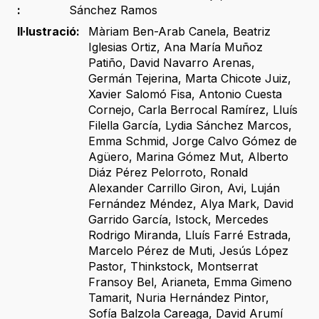
:
Sánchez Ramos
Il·lustració:
Màriam Ben-Arab Canela
,
Beatriz
Iglesias Ortiz
,
Ana María Muñoz
Patiño
,
David Navarro Arenas
,
Germán Tejerina
,
Marta Chicote Juiz
,
Xavier Salomó Fisa
,
Antonio Cuesta
Cornejo
,
Carla Berrocal Ramírez
,
Lluís
Filella García
,
Lydia Sánchez Marcos
,
Emma Schmid
,
Jorge Calvo Gómez de
Agüero
,
Marina Gómez Mut
,
Alberto
Diáz Pérez Pelorroto
,
Ronald
Alexander Carrillo Giron
,
Avi
,
Luján
Fernández Méndez
,
Alya Mark
,
David
Garrido García
,
Istock
,
Mercedes
Rodrigo Miranda
,
Lluís Farré Estrada
,
Marcelo Pérez de Muti
,
Jesús López
Pastor
,
Thinkstock
,
Montserrat
Fransoy Bel
,
Arianeta
,
Emma Gimeno
Tamarit
,
Nuria Hernández Pintor
,
Sofía Balzola Careaga
,
David Arumí