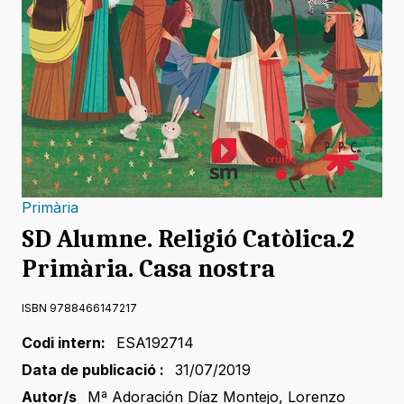
Primària
SD Alumne. Religió Catòlica.2
Primària. Casa nostra
ISBN 9788466147217
Codi intern:
ESA192714
Data de publicació :
31/07/2019
Autor/s
Mª Adoración Díaz Montejo
,
Lorenzo