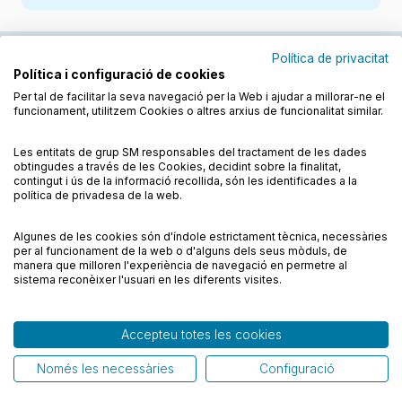
Política de privacitat
Política i configuració de cookies
Junts cuidem l'educació
Per tal de facilitar la seva navegació per la Web i ajudar a millorar-ne el
funcionament, utilitzem Cookies o altres arxius de funcionalitat similar.
Descobreix els llibres a les llengües cooficials
Les entitats de grup SM responsables del tractament de les dades
obtingudes a través de les Cookies, decidint sobre la finalitat,
contingut i ús de la informació recollida, són les identificades a la
política de privadesa de la web.
Algunes de les cookies són d'índole estrictament tècnica, necessàries
Condicions de compra
Condicions d’ús
per al funcionament de la web o d'alguns dels seus mòduls, de
Política de cookies
Política de privadesa
FAQs
manera que milloren l'experiència de navegació en permetre al
sistema reconèixer l'usuari en les diferents visites.
Contacte
Accepteu totes les cookies
© CESMA/PPC – Tots els drets reservats
Només les necessàries
Configuració