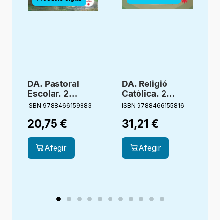
DA. Pastoral
DA. Religió
Escolar. 2
Catòlica. 2
Primària.
primària.
ISBN 9788466159883
ISBN 9788466155816
I
Germana Aigua.
Estigueu
20,75
€
31,21
€
Bonagent
alegres.
Creixent junts
Afegir
Afegir